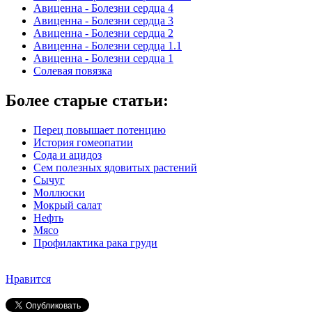
Авиценна - Болезни сердца 4
Авиценна - Болезни сердца 3
Авиценна - Болезни сердца 2
Авиценна - Болезни сердца 1.1
Авиценна - Болезни сердца 1
Солевая повязка
Более старые статьи:
Перец повышает потенцию
История гомеопатии
Сода и ацидоз
Сем полезных ядовитых растений
Сычуг
Моллюски
Мокрый салат
Нефть
Мясо
Профилактика рака груди
Нравится