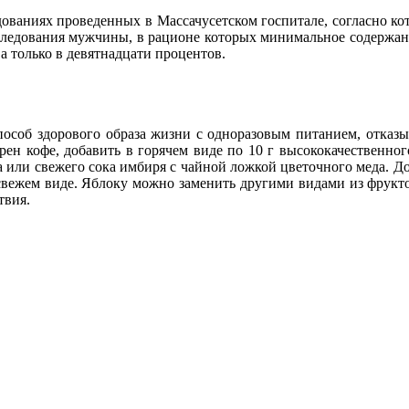
дованиях проведенных в Массачусетском госпитале, согласно к
исследования мужчины, в рационе которых минимальное содержан
а только в девятнадцати процентов.
соб здорового образа жизни с одноразовым питанием, отказыв
рен кофе, добавить в горячем виде по 10 г высококачественно
а или свежего сока имбиря с чайной ложкой цветочного меда. До
вежем виде. Яблоку можно заменить другими видами из фруктов
твия.