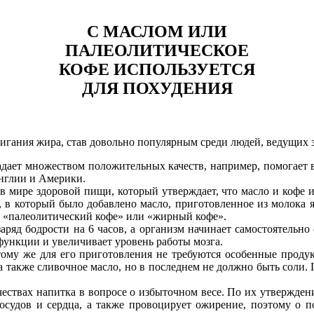
С МАСЛОМ ИЛИ
ПАЛЕОЛИТИЧЕСКОЕ
КОФЕ ИСПОЛЬЗУЕТСЯ
ДЛЯ ПОХУДЕНИЯ
игания жира, став довольно популярным среди людей, ведущих 
ладает множеством положительных качеств, например, помогает 
нглии и Америки.
 мире здоровой пищи, который утверждает, что масло и кофе и
, в который было добавлено масло, приготовленное из молока 
и «палеолитический кофе» или «жирный кофе».
заряд бодрости на 6 часов, а организм начинает самостоятельно
функции и увеличивает уровень работы мозга.
 тому же для его приготовления не требуются особенные продук
 а также сливочное масло, но в последнем не должно быть сол
чествах напитка в вопросе о избыточном весе. По их утвержде
 сосудов и сердца, а также провоцирует ожирение, поэтому о 