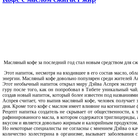
Масляный кофе за последний год стал новым средством для сж
Этот напиток, несмотря на входившее в его состав масло, об
энергии. Масляный кофе довольно популярен среди жителей А
Этот необычный напиток открыл миру Дэйва Аспрея эксперт в
гуру после того, как он попробовал в Тибете уникальный чай
создав новый напиток, который более известен под названиям
Аспрея считает, что выпив масляный кофе, человек получает 
дня. Кроме того кофе с маслом имеет влияние на когнитивные 
Рецепт напитка создатель не скрывает от общественности, к
рафинированного масла, в котором содержатся триглицериды,
вкусом и является довольно жирным и калорийным продуктом.
Но некоторые специалисты не согласны с мнением Дэйва о ка
количество холестерина в организме, вызывает заболевания