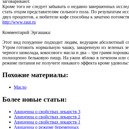
заговаривают.
Кроме того не следует забывать о недавно завершенных иссле
стать отцом представителям сильного пола. По результатам 
двух процентов, а любители кофе способны к зачатию потомств
http://www.raut.ru
Комментарий Эргашака:
Этот вид похудение подходит людям, ведущим абсолютный спо
Утром готовить нормальную чашку, заваренную из зеленых зе
черного шоколада, кокосового масла и два – три грамм порошк
полноценно бельковую пищу. На ужин яблоко в печеном или с
режиме питания не получите никакого эффекта кроме удовольс
Похожие материалы:
Масло
Более новые статьи:
Авиценна о свойствах лекарств 3
Авиценна о свойствах лекарств 2
Авиценна о свойствах лекарств 1
Авиценна о режиме беременных