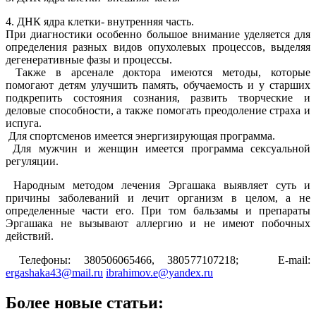
4. ДНК ядра клетки- внутренняя часть.
При диагностики особенно большое внимание уделяется для
определения разных видов опухолевых процессов, выделяя
дегенеративные фазы и процессы.
Также в арсенале доктора имеются методы, которые
помогают детям улучшить память, обучаемость и у старших
подкрепить состояния сознания, развить творческие и
деловые способности, а также помогать преодоление страха и
испуга.
Для спортсменов имеется энергизирующая программа.
Для мужчин и женщин имеется программа сексуальной
регуляции.
Народным методом лечения Эргашака выявляет суть и
причины заболеваний и лечит организм в целом,
а не
определенные части его. При том бальзамы и препараты
Эргашака не вызывают аллергию
и не имеют побочных
действий.
Телефоны: 380506065466, 380577107218; E-mail:
ergashaka43@mail.ru
ibrahimov.e@yandex.ru
Более новые статьи: