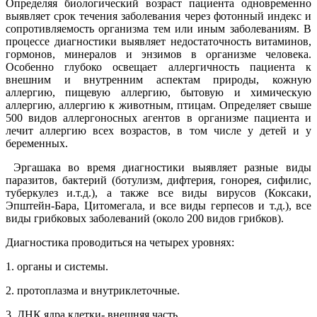
Определяя биологический возраст пациента одновременно
выявляет срок течения заболевания через фотонный индекс и
сопротивляемость организма тем или иным заболеваниям. В
процессе диагностики выявляет недостаточность витаминов,
гормонов, минералов и энзимов в организме человека.
Особенно глубоко освещает аллергичность пациента к
внешним и внутренним аспектам природы, кожную
аллергию, пищевую аллергию, бытовую и химическую
аллергию, аллергию к животным, птицам. Определяет свыше
500 видов аллергоносных агентов в организме пациента и
лечит аллергию всех возрастов, в том числе у детей и у
беременных.
Эргашака во время диагностики выявляет разные виды
паразитов, бактерий (ботулизм, дифтерия, гонорея, сифилис,
туберкулез и.т.д.), а также все виды вирусов (Коксаки,
Эпштейн-Бара, Цитомегала, и все виды герпесов и т.д.), все
виды грибковых заболеваний (около 200 видов грибков).
Диагностика проводиться на четырех уровнях:
1. органы и системы.
2. протоплазма и внутриклеточные.
3. ДНК ядра клетки- внешняя часть.