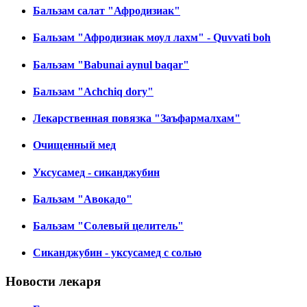
Бальзам салат "Афродизиак"
Бальзам "Афродизиак моул лахм" - Quvvati boh
Бальзам "Babunai aynul baqar"
Бальзам "Achchiq dory"
Лекарственная повязка "Заъфармалхам"
Очищенный мед
Уксусамед - сиканджубин
Бальзам "Авокадо"
Бальзам "Солевый целитель"
Сиканджубин - уксусамед с солью
Новости лекаря