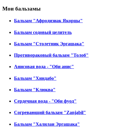
Мои бальзамы
Бальзам "Афродизиак Якорцы"
Бальзам содовый целитель
Бальзам "Столетник Эргашака"
Противораковый бальзам "Толоб"
Анисовая вода - "Оби анис"
Бальзам "Хиндабо"
Бальзам "Клюква"
Сердечная вода - "Оби фуод"
Согревающий бальзам "Zanjabil"
Бальзам "Халилаи Эргашака"