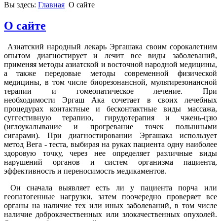
Вы здесь:
Главная
О сайте
О сайте
Азиатский народный лекарь Эргашака
своим сорокалетним
опытом диагностирует и лечит все виды заболеваний,
применяя методы азиатской и восточной народной медицины,
а также передовые методы современной физической
медицины, в том числе биорезонансной, мультирезонансной
терапии и гомеопатическое лечение. При
необходимости Эргаш Ака сочетает в своих лечебных
процедурах контактные и бесконтактные виды массажа,
суггестивную терапию, гирудотерапия и чжень-цзю
(иглоукалывание и прогревание точек полынными
сигарами). При диагностировании Эргашака использует
метод Вега - теста, выбирая на руках пациента одну наиболее
здоровую точку, через нее определяет различные виды
нарушений органов и систем организма пациента,
эффективность и переносимость медикаментов.
Он сначала выявляет есть ли у пациента порча или
геопатогенные нагрузки, затем поочередно проверяет все
органы на наличие тех или иных заболеваний, в том числе
наличие доброкачественных или злокачественных опухолей.