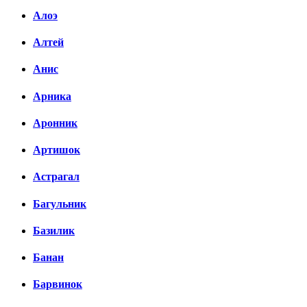
Алоэ
Алтей
Анис
Арника
Аронник
Артишок
Астрагал
Багульник
Базилик
Банан
Барвинок