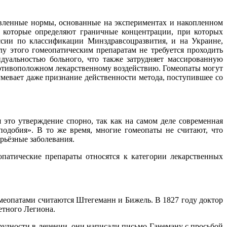
овленные нормы, основанные на экспериментах и накопленном
 которые определяют граничные концентрации, при которых
ссии по классификации Минздравсоцразвития, и на Украине,
у этого гомеопатическим препаратам не требуется проходить
идуальностью больного, что также затрудняет массированную
ротивоположном лекарственному воздействию. Гомеопаты могут
умевает даже признание действенности метода, поступившее со
это утверждение спорно, так как на самом деле современная
одобия». В то же время, многие гомеопаты не считают, что
рьёзные заболевания.
опатические препараты относятся к категории лекарственных
омеопатами считаются Штегеманн и Бижель. В 1827 году доктор
етного Легиона.
рудности в лечении, они написали письмо Ганеману с просьбой