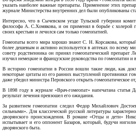
указать наиболее важные препараты. Применение этих препара
журнале Министерства внутренних дел были опубликованы ста
Интересно, что в Сычевском уезде Тульской губернии комит
философа А. С.Хомякова, и он применял в борьбе с холерой
своих крестьян и лечился сам только гомеопатией.
Гомеопаты всего мира хорошо знают С. Н. Корсакова, которы
более дешевым и активно используется в аптеках по всему ми
совету родственника он принял гомеопатический препарат Ле
изучил немецкие и французские руководства по гомеопатии и в
В историю гомеопатии в России вошли такие люди, как докт
некоторые цитаты из его ранних выступлений противники го
даже убедил министра Перовского открыть гомеопатическое отд
В 1898 году в журнале «Врач-гомеопат» напечатана статья Д
результат лечения превзошел его ожидания.
За развитием гомеопатии следил Федор Михайлович Достое
сильными». Для классической русской литературы характерно
дворянского происхождения. В романе «Отцы и дети» Никол
испытывает и его оппонент Базаров, который, будучи нигили
дворянского быта.