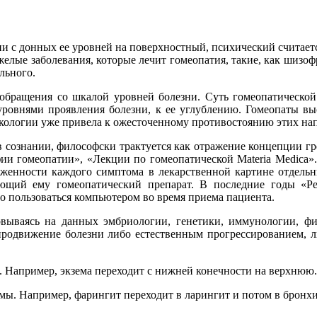
и с донных ее уровней на поверхностный, психический считаетс
яжелые заболевания, которые лечит гомеопатия, такие, как шизоф
льного.
обращения со шкалой уровней болезни. Суть гомеопатической к
уровнями проявления болезни, к ее углублению. Гомеопаты вы
акологии уже привела к ожесточенному противостоянию этих на
 в сознании, философски трактуется как отражение концепции г
и гомеопатии», «Лекции по гомеопатической Materia Medica». 
женности каждого симптома в лекарственной картине отдельны
ющий ему гомеопатический препарат. В последние годы «Р
о пользоваться компьютером во время приема пациента.
ываясь на данных эмбриологии, генетики, иммунологии, фи
продвижение болезни либо естественным прогрессированием, л
на. Например, экзема переходит с нижней конечности на верхнюю.
емы. Например, фарингит переходит в ларингит и потом в бронхи