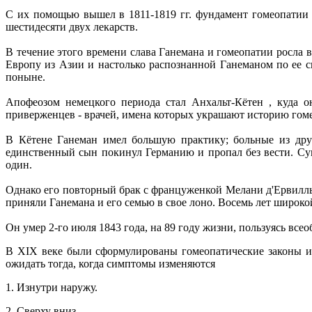
С их помощью вышел в 1811-1819 гг. фундамент гомеопатии - 
шестидесяти двух лекарств.
В течение этого времени слава Ганемана и гомеопатии росла 
Европу из Азии и настолько распознанной Ганеманом по ее си
поныне.
Апофеозом немецкого периода стал Анхальт-Кётен , куда о
приверженцев - врачей, имена которых украшают историю гом
В Кётене Ганеман имел большую практику; больные из други
единственный сын покинул Германию и пропал без вести. Супр
один.
Однако его повторный брак с француженкой Мелани д'Ервилль 
приняли Ганемана и его семью в свое лоно. Восемь лет широк
Он умер 2-го июля 1843 года, на 89 году жизни, пользуясь вс
В XIX веке были сформулированы гомеопатические законы ис
ожидать тогда, когда симптомы изменяются
1. Изнутри наружу.
2. Сверху вниз.