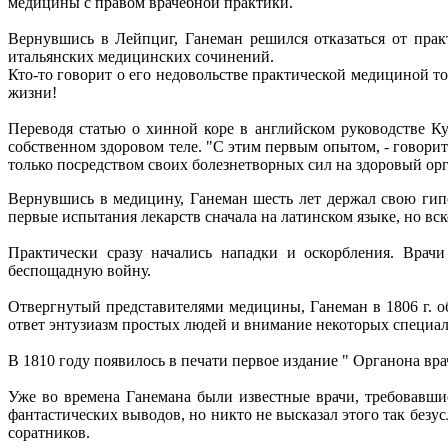
медицины с правом врачебной практики.
Вернувшись в Лейпциг, Ганеман решился отказаться от пра
итальянских медицинских сочинений.
Кто-то говорит о его недовольстве практической медициной т
жизни!
Переводя статью о хинной коре в английском руководстве К
собственном здоровом теле. "С этим первым опытом, - говорит 
только посредством своих болезнетворных сил на здоровый ор
Вернувшись в медицину, Ганеман шесть лет держал свою гипо
первые испытания лекарств сначала на латинском языке, но вско
Практически сразу начались нападки и оскорбления. Врачи
беспощадную войну.
Отвергнутый представителями медицины, Ганеман в 1806 г. об
ответ энтузиазм простых людей и внимание некоторых специал
В 1810 году появилось в печати первое издание " Органона вра
Уже во времена Ганемана были известные врачи, требовавши
фантастических выводов, но никто не высказал этого так безу
соратников.