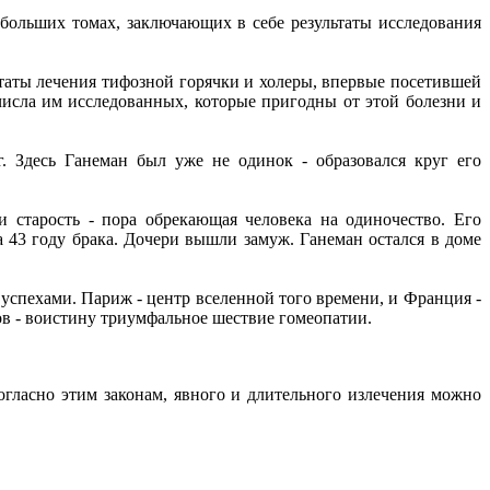
и больших томах, заключающих в себе результаты исследования
ьтаты лечения тифозной горячки и холеры, впервые посетившей
 числа им исследованных, которые пригодны от этой болезни и
. Здесь Ганеман был уже не одинок - образовался круг его
и старость - пора обрекающая человека на одиночество. Его
а 43 году брака. Дочери вышли замуж. Ганеман остался в доме
успехами. Париж - центр вселенной того времени, и Франция -
ов - воистину триумфальное шествие гомеопатии.
гласно этим законам, явного и длительного излечения можно