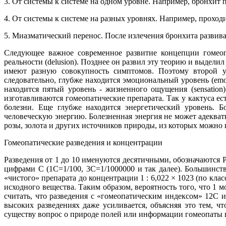
3. От системы к системе на одном уровне. Например, бронхит п
4. От системы к системе на разных уровнях. Например, проходи
5. Миазматический перенос. После излечения бронхита развив
Следующее важное современное развитие концепции гомеоп
реальности (delusion). Позднее он развил эту теорию и выдел
имеют разную совокупность симптомов. Поэтому второй у
следовательно, глубже находится эмоциональный уровень (emot
находится пятый уровень - жизненного ощущения (sensatio
изготавливаются гомеопатические препарата. Так у кактуса 
болезни. Еще глубже находится энергетический уровень. Б
человеческую энергию. Болезненная энергия не может адекват
розы, золота и других источников природы, из которых можно 
Гомеопатические разведения и концентрации
Разведения от 1 до 10 именуются десятичными, обозначаются 
цифрами C (1C=1/100, 3C=1/1000000 и так далее). Большинст
«чистого» препарата до концентрации 1 : 6,022 × 1023 (по кла
исходного вещества. Таким образом, вероятность того, что 1 
считать, что разведения с «гомеопатическим индексом» 12С 
высоких разведениях даже усиливается, объясняя это тем, 
существу вопрос о природе полей или информации гомеопаты 