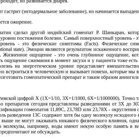
роходит, но развивается диарея.
т гастрит (энтодермальное заболевание), но начинается выпаден
ается ожирение.
атии сделал другой индийский гомеопат Р. Шанкаран, кото
ил уровни постижения болезни. Самый поверхностный уровень - 
ровень - это физические симптомы (Facts). Физические си
ional state). Эмоции являются результатом искаженного восприя
n). Жизненное ощущение - это очень глубинное ощущение, кот
есть ощущение сжимания в момент засухи и у пациента тоже ест
олезнь на энергетическом уровне представляет вмешательст
но встроиться в человеческую и вызывает помехи, которые мы 
изготовить гомеопатический препарат и таким образом аннигили
Римской цифрой X (1X=1/10, 3X=1/1000, 6X=1/1000000). Точно та
во препаратов сегодня представлены разведениями от 3X до 30X
ссификации гомеопатов 11,89С, 23,78D или 23,78X - округления 
моль разведения 13C содержит хотя бы одну молекулу исходного в
и выше не могут оказывать никакого физического влияния, одна
что молекулы, например, воды имеют некую особую память в 
предпочитают не обсуждать.