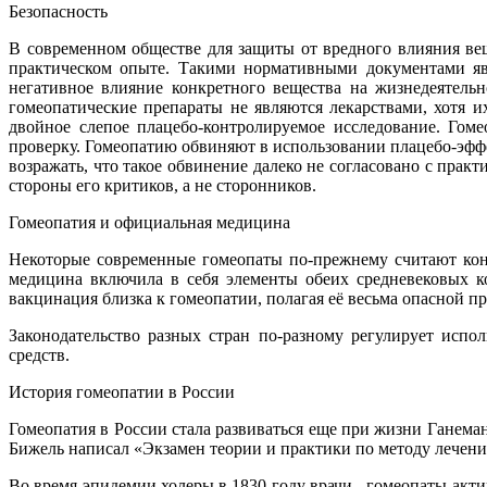
Безопасность
В современном обществе для защиты от вредного влияния ве
практическом опыте. Такими нормативными документами яв
негативное влияние конкретного вещества на жизнедеятель
гомеопатические препараты не являются лекарствами, хотя 
двойное слепое плацебо-контролируемое исследование. Гоме
проверку. Гомеопатию обвиняют в использовании плацебо-эфф
возражать, что такое обвинение далеко не согласовано с пра
стороны его критиков, а не сторонников.
Гомеопатия и официальная медицина
Некоторые современные гомеопаты по-прежнему считают конв
медицина включила в себя элементы обеих средневековых к
вакцинация близка к гомеопатии, полагая её весьма опасной п
Законодательство разных стран по-разному регулирует испо
средств.
История гомеопатии в России
Гомеопатия в России стала развиваться еще при жизни Ганема
Бижель написал «Экзамен теории и практики по методу лечени
Во время эпидемии холеры в 1830 году врачи - гомеопаты акт