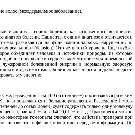
ие волос (мезодермальное заболевание).
рый выдвинул теорию болезни, как искаженного восприятия
это диагноз болезни. Пациенты с одним диагнозом отличаются и
мптомы развиваются на фоне эмоциональных нарушений, и,
тия реальности (delusion). Это четвертый уровень. Еще глубже
орое объединяет человека и источники природы, из которых
ь подобное ощущение в сердце в момент приступа ишемической
во чужеродной болезненной энергии в нормальную здоровую
видим в виде симптомов. Болезненная энергия подобна энергии
ровать эту энергию.
к же, разведения 1 на 100 («сотенные») обозначаются римским
, но и встречаются и большие разведения. Разведение 1 моля
степеней до сотых долей) будет содержать только одну молекулу
ещества, равна 1 %, для 14С 0,01 % и т. д. Практически можно
ко некоторые гомеопаты считают, что действие препарата при
виде неизвестных физике полей или передаче информации. По