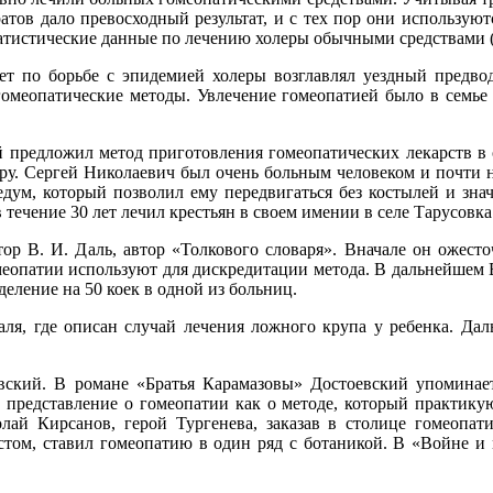
тов дало превосходный результат, и с тех пор они используют
тистические данные по лечению холеры обычными средствами (6
ет по борьбе с эпидемией холеры возглавлял уездный предво
 гомеопатические методы. Увлечение гомеопатией было в семье
й предложил метод приготовления гомеопатических лекарств в 
ру. Сергей Николаевич был очень больным человеком и почти не
дум, который позволил ему передвигаться без костылей и знач
 течение 30 лет лечил крестьян в своем имении в селе Тарусовк
ор В. И. Даль, автор «Толкового словаря». Вначале он ожесто
меопатии используют для дискредитации метода. В дальнейшем
еление на 50 коек в одной из больниц.
аля, где описан случай лечения ложного крупа у ребенка. Да
вский. В романе «Братья Карамазовы» Достоевский упоминае
 представление о гомеопатии как о методе, который практикую
ай Кирсанов, герой Тургенева, заказав в столице гомеопатич
стом, ставил гомеопатию в один ряд с ботаникой. В «Войне и 