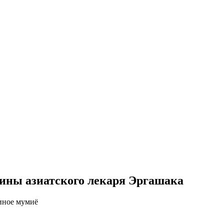
цины азиатского лекаря Эргашака
иное мумиё