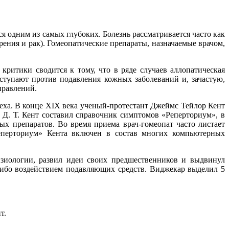
я одним из самых глубоких. Болезнь рассматривается часто как
рения и рак). Гомеопатические препараты, назначаемые врачом,
ритики сводится к тому, что в ряде случаев аллопатическая
ступают против подавления кожных заболеваний и, зачастую,
правлений.
реха. В конце XIX века ученый-протестант Джеймс Тейлор Кент
Д. Т. Кент составил справочник симптомов «Реперториум», в
х препаратов. Во время приема врач-гомеопат часто листает
еперториум» Кента включен в состав многих компьютерных
зиологии, развил идеи своих предшественников и выдвинул
ибо воздействием подавляющих средств. Виджекар выделил 5
т.