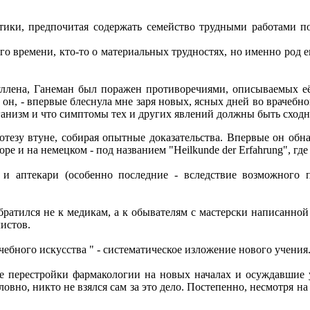
ктики, предпочитая содержать семейство трудными работами п
ого времени, кто-то о материальных трудностях, но именно род 
уллена, Ганеман был поражен противоречиями, описываемых её
он, - впервые блеснула мне заря новых, ясных дней во врачебной
ганизм и что симптомы тех и других явлений должны быть сход
тезу втуне, собирая опытные доказательства. Впервые он обнар
ре и на немецком - под названием "Heilkunde der Erfahrung", гд
 и аптекари (особенно последние - вследствие возможного 
ратился не к медикам, а к обывателям с мастерски написанной п
истов.
чебного искусства " - систематическое изложение нового учения
е перестройки фармакологии на новых началах и осуждавшие 
словно, никто не взялся сам за это дело. Постепенно, несмотря 