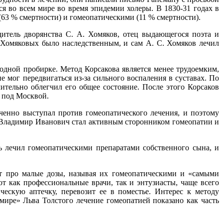
ся во всем мире во время эпидемии холеры. В 1830-31 годах в
3 % смертности) и гомеопатическими (11 % смертности).
дитель дворянства С. А. Хомяков, отец выдающегося поэта и
 Хомяковых было наследственным, и сам А. С. Хомяков лечил
одной пробирке. Метод Корсакова является менее трудоемким,
 мог передвигаться из-за сильного воспаления в суставах. По
ительно облегчил его общее состояние. После этого Корсаков
а под Москвой.
ченно выступал против гомеопатического лечения, и поэтому
 Владимир Иванович стал активным сторонником гомеопатии и
ль лечил гомеопатическими препаратами собственного сына, и
т про малые дозы, называя их гомеопатическими и «самыми
т как профессиональные врачи, так и энтузиасты, чаще всего
ескую аптечку, перевозит ее в поместье. Интерес к методу
мире» Льва Толстого лечение гомеопатией показано как часть