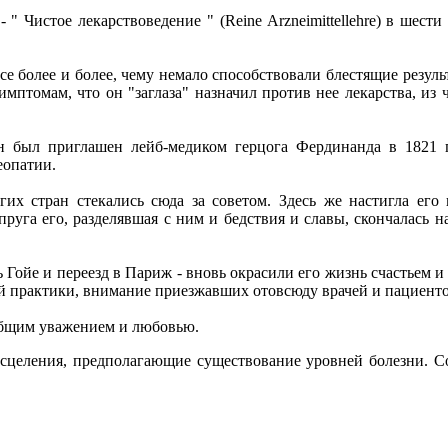
" Чистое лекарствоведение " (Reine Arzneimittellehre) в шест
все более и более, чему немало способствовали блестящие резул
мптомам, что он "заглаза" назначил против нее лекарства, из
н был приглашен лейб-медиком герцога Фердинанда в 1821 г
еопатии.
х стран стекались сюда за советом. Здесь же настигла его 
уга его, разделявшая с ним и бедствия и славы, скончалась н
Гойе и переезд в Париж - вновь окрасили его жизнь счастьем и 
ой практики, внимание приезжавших отовсюду врачей и пациент
еобщим уважением и любовью.
целения, предполагающие существование уровней болезни. Со