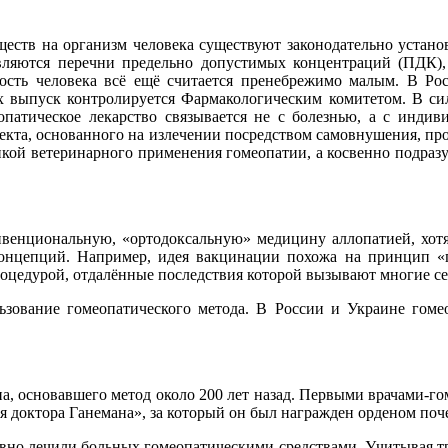
ществ на организм человека существуют законодательно устан
ляются перечни предельно допустимых концентраций (ПДК),
ность человека всё ещё считается пренебрежимо малым. В Ро
их выпуск контролируется Фармакологическим комитетом. В сил
опатическое лекарство связывается не с болезнью, а с индив
екта, основанного на излечении посредством самовнушения, п
ктикой ветеринарного применения гомеопатии, а косвенно подраз
енциональную, «ортодоксальную» медицину аллопатией, хотя 
онцепций. Например, идея вакцинации похожа на принцип «п
роцедурой, отдалённые последствия которой вызывают многие се
льзование гомеопатического метода. В России и Украине гоме
на, основавшего метод около 200 лет назад. Первыми врачами-г
я доктора Ганемана», за который он был награжден орденом поч
ивно лечили больных гомеопатическими средствами. Учитывая т