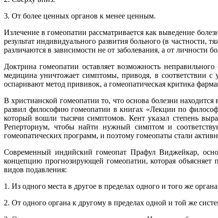
3. От более ценных органов к менее ценным.
Излечение в гомеопатии рассматривается как выведение болезн
результат индивидуального развития больного (в частности, т
различаются в зависимости не от заболевания, а от личности бо
Доктрина гомеопатии оставляет возможность неправильного 
медицина уничтожает симптомы, приводя, в соответствии с 
оспаривают метод прививок, а гомеопатическая критика фарм
В христианской гомеопатии то, что основа болезни находится
развил философию гомеопатии в книгах «Лекции по философи
который вошли тысячи симптомов. Кент указал степень выра
Реперториум, чтобы найти нужный симптом и соответству
гомеопатических программ, и поэтому гомеопаты стали активн
Современный индийский гомеопат Прафул Виджейкар, основ
концепцию прогнозирующей гомеопатии, которая объясняет 
видов подавления:
1. Из одного места в другое в пределах одного и того же орга
2. От одного органа к другому в пределах одной и той же сист