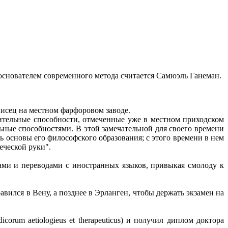
основателем современного метода считается Самюэль Ганеман.
писец на местном фарфоровом заводе.
чительные способности, отмеченные уже в местном приходском
ные способностями. В этой замечательной для своего времени
ь основы его философского образования; с этого времени в нем
еческой руки".
ками и переводами с иностранных языков, привыкая смолоду к
авился в Вену, а позднее в Эрланген, чтобы держать экзамен на
orum aetiologieus et therapeuticus) и получил диплом доктора