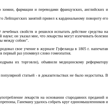
о химии, фармации и переводами французских, английских и
его Лейпцигских занятий привел к кардинальному повороту его
 лечебных свойств и решился испытать действие средства на
 науке; он указал мне, что лекарства могут излечивать болезни
ны между собою".
одовал свое учение в журнале Гуфеланда в 1805 г. напечатав
е в первый раз упомянул слово гомеопатия.
подрыва их торговли), объявили медицинскому реформатору
опулярной статьей - в доказательствах не было недостатка. В
.
употребление лекарств на основании стародавних преданий и
на препоны, Ганеману удалось собрать круг единомышленников и