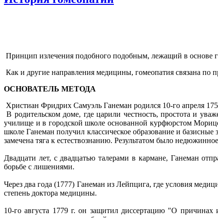
Принцип излечения подобного подобным, лежащий в основе го
Как и другие направления медицины, гомеопатия связана по п
ОСНОВАТЕЛЬ МЕТОДА
Христиан Фридрих Самуэль Ганеман родился 10-го апреля 1755
В родительском доме, где царили честность, простота и ува
училище и в городской школе основанной курфюрстом Морицем
школе Ганеман получил классическое образование и базисные з
замечена тяга к естествознанию. Результатом было недюжинно
Двадцати лет, с двадцатью талерами в кармане, Ганеман отп
борьбе с лишениями.
Через два года (1777) Ганеман из Лейпцига, где условия медиц
степень доктора медицины.
10-го августа 1779 г. он защитил диссертацию "О причинах и 