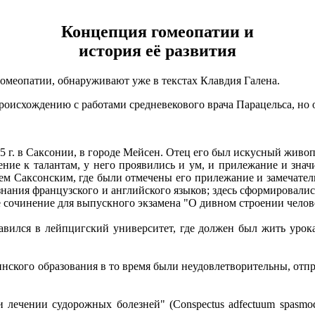
Концепция гомеопатии и
история её развития
меопатии, обнаруживают уже в текстах Клавдия Галена.
роисхождению с работами средневекового врача Парацельса, но 
 г. в Саксонии, в городе Мейсен. Отец его был искусный живо
жение к талантам, у него проявились и ум, и прилежание и зна
 Саксонским, где были отмечены его прилежание и замечатель
нания французского и английского языков; здесь сформировалис
е сочинение для выпускного экзамена "О дивном строении челов
равился в лейпцигский университет, где должен был жить уро
инского образования в то время были неудовлетворительны, отпр
лечении судорожных болезней" (Conspectus adfectuum spasmodic