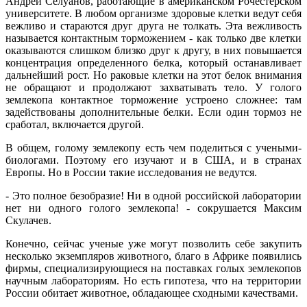
Андрей Селуанов, работающие в американском Рочестерском
университете. В любом организме здоровые клетки ведут себя
вежливо и стараются друг друга не толкать. Эта вежливость
называется контактным торможением - как только две клетки
оказываются слишком близко друг к другу, в них повышается
концентрация определенного белка, который останавливает
дальнейший рост. Но раковые клетки на этот белок внимания
не обращают и продолжают захватывать тело. У голого
землекопа контактное торможение устроено сложнее: там
задействованы дополнительные белки. Если один тормоз не
сработал, включается другой.
В общем, голому землекопу есть чем поделиться с учеными-
биологами. Поэтому его изучают и в США, и в странах
Европы. Но в России такие исследования не ведутся.
- Это полное безобразие! Ни в одной российской лаборатории
нет ни одного голого землекопа! - сокрушается Максим
Скулачев.
Конечно, сейчас ученые уже могут позволить себе закупить
несколько экземпляров животного, благо в Африке появились
фирмы, специализирующиеся на поставках голых землекопов
научным лабораториям. Но есть гипотеза, что на территории
России обитает животное, обладающее сходными качествами.