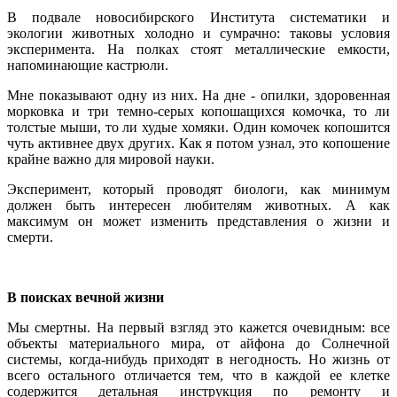
В подвале новосибирского Института систематики и
экологии животных холодно и сумрачно: таковы условия
эксперимента. На полках стоят металлические емкости,
напоминающие кастрюли.
Мне показывают одну из них. На дне - опилки, здоровенная
морковка и три темно-серых копошащихся комочка, то ли
толстые мыши, то ли худые хомяки. Один комочек копошится
чуть активнее двух других. Как я потом узнал, это копошение
крайне важно для мировой науки.
Эксперимент, который проводят биологи, как минимум
должен быть интересен любителям животных. А как
максимум он может изменить представления о жизни и
смерти.
В поисках вечной жизни
Мы смертны. На первый взгляд это кажется очевидным: все
объекты материального мира, от айфона до Солнечной
системы, когда-нибудь приходят в негодность. Но жизнь от
всего остального отличается тем, что в каждой ее клетке
содержится детальная инструкция по ремонту и