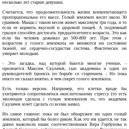
несколько лет старше девушки.
Считается, что продолжительность жизни млекопитающего
пропорциональна его массе. Голый землекоп весит около 30
граммов. Мышь с таким весом живет максимум три года, и то
если ее кормить вкусной и здоровой пищей. А подземный
грызун способен достигать тридцатилетнего возраста. Это как
если бы человек доживал до 500-800 лет. При этом с
возрастом у голого землекопа не меняются ни состояние
тканей, ни сердечно-сосудистая система. Фактически он
умирает молодым.
- Это загадка, над которой бьются многие ученые, -
признается Максим Скулачев, сын академика и один из
руководителей проекта по борьбе со старением. - Но пока
никто не сказал внятно, в чем секрет голого землекопа.
Есть только версии. Например, его клетки вроде бы
ухитряются сопротивляться окислительному стрессу (то есть
эволюция сделала с голым землекопом то, что академик
Скулачев хочет сделать со всеми нами).
Но самое главное: пока не был обнаружен ни один голый
землекоп, который бы болел раком. Как это им удается, не так
давно выяснили наши соотечественники Вера Горбунова и