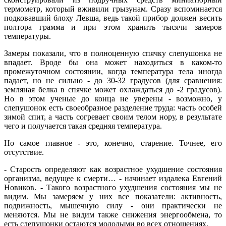
термометр, который вживили грызунам. Сразу вспоминается
подковавший блоху Левша, ведь такой прибор должен весить
полтора грамма и при этом хранить тысячи замеров
температуры.
Замеры показали, что в полноценную спячку слепушонка не
впадает. Вроде бы она может находиться в каком-то
промежуточном состоянии, когда температура тела иногда
падает, но не сильно - до 30-32 градусов (для сравнения:
земляная белка в спячке может охлаждаться до -2 градусов).
Но в этом ученые до конца не уверены - возможно, у
слепушонок есть своеобразное разделение труда: часть особей
зимой спит, а часть согревает своим телом нору, в результате
чего и получается такая средняя температура.
Но самое главное - это, конечно, старение. Точнее, его
отсутствие.
- Старость определяют как возрастное ухудшение состояния
организма, ведущее к смерти… - начинает издалека Евгений
Новиков. - Такого возрастного ухудшения состояния мы не
видим. Мы замеряем у них все показатели: активность,
подвижность, мышечную силу - они практически не
меняются. Мы не видим также снижения энергообмена, то
есть слепушонки остаются молодыми во всех отношениях.