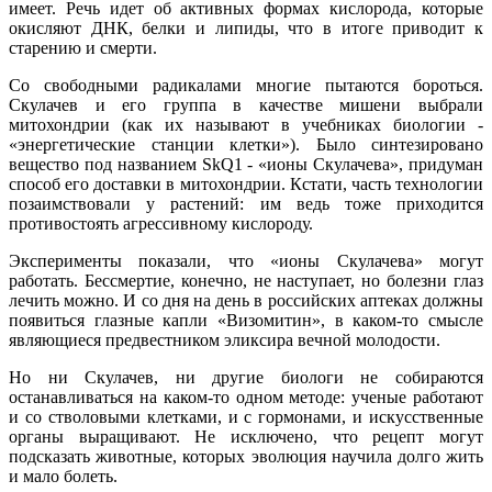
имеет. Речь идет об активных формах кислорода, которые
окисляют ДНК, белки и липиды, что в итоге приводит к
старению и смерти.
Со свободными радикалами многие пытаются бороться.
Скулачев и его группа в качестве мишени выбрали
митохондрии (как их называют в учебниках биологии -
«энергетические станции клетки»). Было синтезировано
вещество под названием SkQ1 - «ионы Скулачева», придуман
способ его доставки в митохондрии. Кстати, часть технологии
позаимствовали у растений: им ведь тоже приходится
противостоять агрессивному кислороду.
Эксперименты показали, что «ионы Скулачева» могут
работать. Бессмертие, конечно, не наступает, но болезни глаз
лечить можно. И со дня на день в российских аптеках должны
появиться глазные капли «Визомитин», в каком-то смысле
являющиеся предвестником эликсира вечной молодости.
Но ни Скулачев, ни другие биологи не собираются
останавливаться на каком-то одном методе: ученые работают
и со стволовыми клетками, и с гормонами, и искусственные
органы выращивают. Не исключено, что рецепт могут
подсказать животные, которых эволюция научила долго жить
и мало болеть.