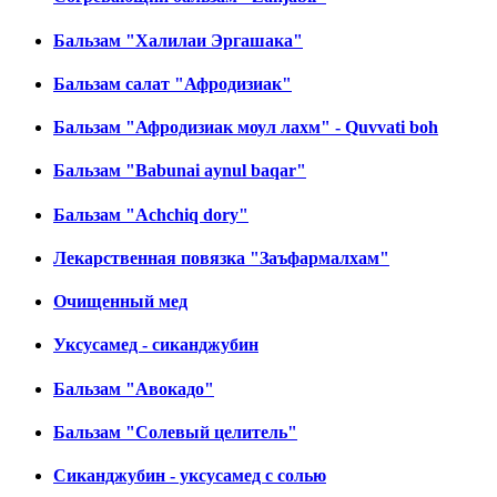
Бальзам "Халилаи Эргашака"
Бальзам салат "Афродизиак"
Бальзам "Афродизиак моул лахм" - Quvvati boh
Бальзам "Babunai aynul baqar"
Бальзам "Achchiq dory"
Лекарственная повязка "Заъфармалхам"
Очищенный мед
Уксусамед - сиканджубин
Бальзам "Авокадо"
Бальзам "Солевый целитель"
Сиканджубин - уксусамед с солью