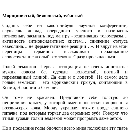
Морщинистый, безволосый, зубастый
Сидишь себе на какой-нибудь научной конференции,
слушаешь доклад очередного ученого и начинаешь
потихоньку засыпать под мантру «реактивация теломеразы…
активность антиоксидантных систем… снижение статуса
кавеолина… не ферментативные реакции…». И вдруг из этой
вереницы терминов выскакивает неожиданное
словосочетание «голый землекоп». Сразу просыпаешься.
Голый землекоп. Первая ассоциация не очень аппетитна:
мужик совсем без одежды, волосатый, потный и
перемазанный глиной. Да еще и с лопатой. На самом деле
голый землекоп - это африканский грызун, обитающий в
Кении, Эфиопии и Сомали.
Он тоже не красавец. Представьте себе толстую до
неприличия крысу, у которой вместо шерстки сморщенная
розово-серая кожа. Морду украшает что-то вроде свиного
пятачка, под которым торчат два огромных зуба. Говорят, что
этими зубами голый землекоп может прогрызть даже бетон.
Но в последние годы биологи всего мира полюбили эту тварь