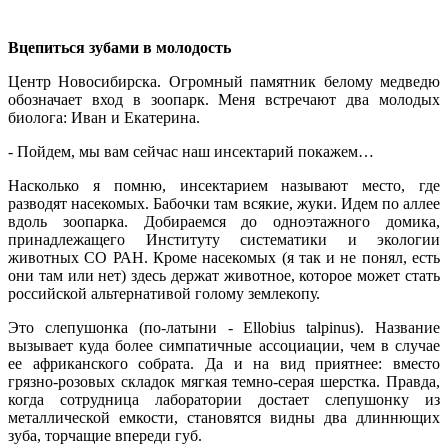
Вцепиться зубами в молодость
Центр Новосибирска. Огромный памятник белому медведю
обозначает вход в зоопарк. Меня встречают два молодых
биолога: Иван и Екатерина.
- Пойдем, мы вам сейчас наш инсектарий покажем…
Насколько я помню, инсектарием называют место, где
разводят насекомых. Бабочки там всякие, жуки. Идем по аллее
вдоль зоопарка. Добираемся до одноэтажного домика,
принадлежащего Институту систематики и экологии
животных СО РАН. Кроме насекомых (я так и не понял, есть
они там или нет) здесь держат животное, которое может стать
российской альтернативой голому землекопу.
Это слепушонка (по-латыни - Ellobius talpinus). Название
вызывает куда более симпатичные ассоциации, чем в случае
ее африканского собрата. Да и на вид приятнее: вместо
грязно-розовых складок мягкая темно-серая шерстка. Правда,
когда сотрудница лаборатории достает слепушонку из
металлической емкости, становятся видны два длиннющих
зуба, торчащие впереди губ.