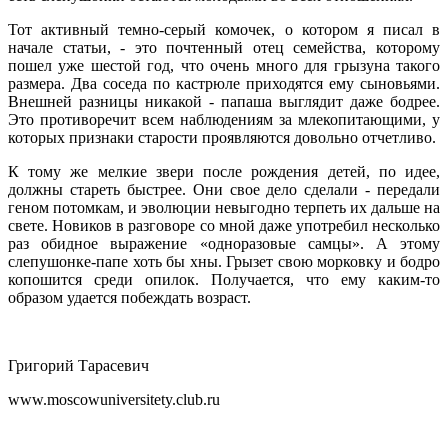
Тот активный темно-серый комочек, о котором я писал в
начале статьи, - это почтенный отец семейства, которому
пошел уже шестой год, что очень много для грызуна такого
размера. Два соседа по кастрюле приходятся ему сыновьями.
Внешней разницы никакой - папаша выглядит даже бодрее.
Это противоречит всем наблюдениям за млекопитающими, у
которых признаки старости проявляются довольно отчетливо.
К тому же мелкие звери после рождения детей, по идее,
должны стареть быстрее. Они свое дело сделали - передали
геном потомкам, и эволюции невыгодно терпеть их дальше на
свете. Новиков в разговоре со мной даже употребил несколько
раз обидное выражение «одноразовые самцы». А этому
слепушонке-папе хоть бы хны. Грызет свою морковку и бодро
копошится среди опилок. Получается, что ему каким-то
образом удается побеждать возраст.
Григорий Тарасевич
www.moscowuniversitety.club.ru