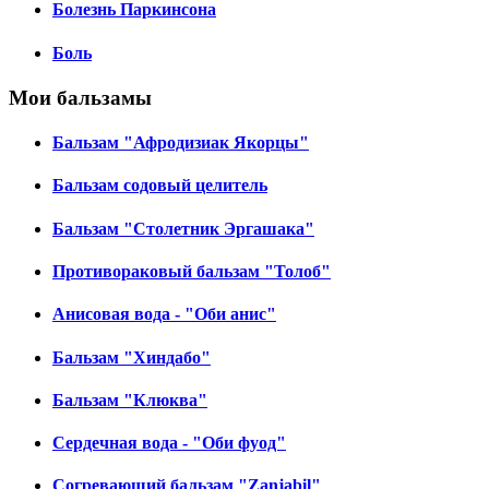
Болезнь Паркинсона
Боль
Мои бальзамы
Бальзам "Афродизиак Якорцы"
Бальзам содовый целитель
Бальзам "Столетник Эргашака"
Противораковый бальзам "Толоб"
Анисовая вода - "Оби анис"
Бальзам "Хиндабо"
Бальзам "Клюква"
Сердечная вода - "Оби фуод"
Согревающий бальзам "Zanjabil"