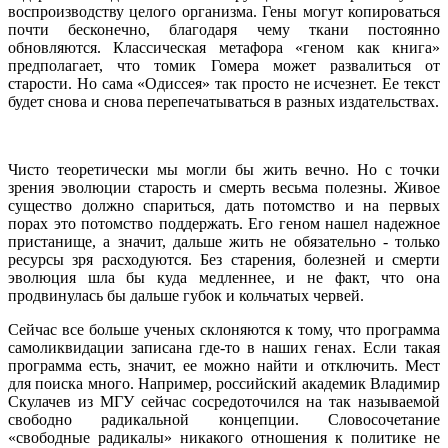
воспроизводству целого организма. Гены могут копироваться
почти бесконечно, благодаря чему ткани постоянно
обновляются. Классическая метафора «геном как книга»
предполагает, что томик Гомера может развалиться от
старости. Но сама «Одиссея» так просто не исчезнет. Ее текст
будет снова и снова перепечатываться в разных издательствах.
Чисто теоретически мы могли бы жить вечно. Но с точки
зрения эволюции старость и смерть весьма полезны. Живое
существо должно спариться, дать потомство и на первых
порах это потомство поддержать. Его геном нашел надежное
пристанище, а значит, дальше жить не обязательно - только
ресурсы зря расходуются. Без старения, болезней и смерти
эволюция шла бы куда медленнее, и не факт, что она
продвинулась бы дальше губок и кольчатых червей.
Сейчас все больше ученых склоняются к тому, что программа
самоликвидации записана где-то в наших генах. Если такая
программа есть, значит, ее можно найти и отключить. Мест
для поиска много. Например, российский академик Владимир
Скулачев из МГУ сейчас сосредоточился на так называемой
свободно радикальной концепции. Словосочетание
«свободные радикалы» никакого отношения к политике не