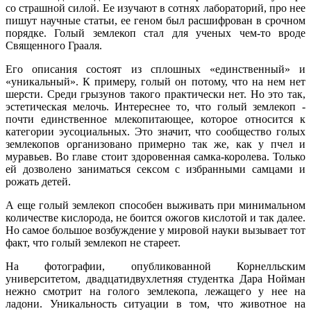
со страшной силой. Ее изучают в сотнях лабораторий, про нее
пишут научные статьи, ее геном был расшифрован в срочном
порядке. Голый землекоп стал для ученых чем-то вроде
Священного Грааля.
Его описания состоят из сплошных «единственный» и
«уникальный». К примеру, голый он потому, что на нем нет
шерсти. Среди грызунов такого практически нет. Но это так,
эстетическая мелочь. Интереснее то, что голый землекоп -
почти единственное млекопитающее, которое относится к
категории эусоциальных. Это значит, что сообщество голых
землекопов организовано примерно так же, как у пчел и
муравьев. Во главе стоит здоровенная самка-королева. Только
ей дозволено заниматься сексом с избранными самцами и
рожать детей.
А еще голый землекоп способен выживать при минимальном
количестве кислорода, не боится ожогов кислотой и так далее.
Но самое большое возбуждение у мировой науки вызывает тот
факт, что голый землекоп не стареет.
На фотографии, опубликованной Корнелльским
университетом, двадцатидвухлетняя студентка Дара Нойман
нежно смотрит на голого землекопа, лежащего у нее на
ладони. Уникальность ситуации в том, что животное на