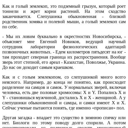
Как и голый землекоп, это подземный грызун, который роет
тоннели и жрет корни растений. На этом сходство
заканчивается. Слепушонка обыкновенная - близкий
родственник хомяка и полевой мыши, а голый землекоп сам
по себе.
- Мы их ловим буквально в окрестностях Новосибирска, -
объясняет мне Евгений Новиков, ведущий научный
сотрудник лаборатории физиологических адаптаций
позвоночных животных. - Едем километров пятьдесят на юг -
там проходит северная граница их распространения. Вообще
зверь этот степной, его ареал - Казахстан, Поволжье, Украина.
До нас он доходит самым краешком.
Как и с голым землекопом, со слепушонкой много всего
неясного. Например, до конца не понятно, как происходит
разделение на самцов и самок. У нормальных зверей, включая
человека, есть две половые хромосомы: X и Υ. Попались X и
Υ - становишься мужчиной, достались X и X - женщиной. А у
слепушонки обыкновенной и самцы, и самки имеют X и X.
Сейчас ученые пытаются понять, где именно «прописан» пол.
Другая загадка - впадает это существо в зимнюю спячку или
нет. Биологи по этому поводу долго спорили. А потом
сконструировали из подручных средств миниатюрный