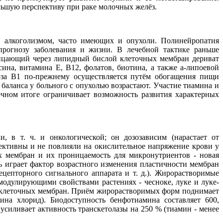
льшую перспективу при раке молочных желёз.
м, алкоголизмом, часто имеющих и опухоли. Полинейропатия
прогнозу заболевания и жизни. В лечебной тактике раньше
ницающий через липидный бислой клеточных мембран дериват
на, витамина Е, В12, фолатов, биотина, а также a-липоевой
оза В1 по-прежнему осуществляется путём обогащения пищи
 баланса у больного с опухолью возрастают. Участие тиамина и
чном итоге ограничивает возможность развития характерных
 в т. ч. и онкологической; он дозозависим (нарастает от
ективны и не повлияли на окислительное напряжение крови у
х мембран и их проницаемость для микронутриентов - новая
 играет фактор возрастного изменения пластичности мембран
цепторного сигнального аппарата и т. д.). Жирорастворимые
омодулирующими свойствами растениях - чесноке, луке и луке-
в клеточных мембран. Приём жирорастворимых форм поднимает
на хлорид). Биодоступность бенфотиамина составляет 600,
 усиливает активность транскетолазы на 250 % (тиамин - менее