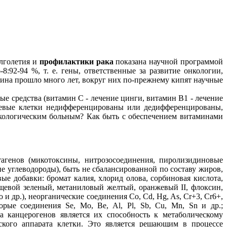
олголетия и
профилактики рака
показана научной программой
92-94 %, т. е. гены, ответственные за развитие онкологии,
ина прошло много лет, вокруг них по-прежнему кипят научные
е средства (витамин С - лечение цинги, витамин В1 - лечение
левые клетки недифференцированы или дедифференцированы,
нкологическим больным? Как быть с обеспечением витаминами
агенов (микотоксины, нитрозосоединения, пиролизидиновые
 углеводороды), быть не сбалансированной по составу жиров,
е добавки: бромат калия, хлорид олова, сорбиновая кислота,
ищевой зеленый, метаниловый желтый, оранжевый II, флоксин,
и др.), неорганические соединения Co, Cd, Hg, As, Cr+3, Cr6+,
рые соединения Se, Mo, Be, Al, Pl, Sb, Cu, Mn, Sn и др.;
 канцерогенов является их способность к метаболическому
кого аппарата клетки. Это является решающим в процессе