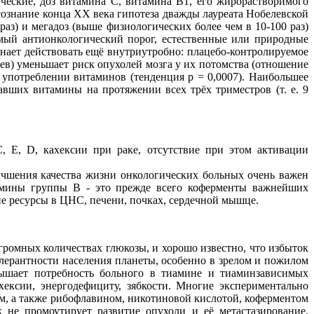
ческие, доз витамина С, витамина В1, его жирорастворимого
сознание конца ХХ века гипотеза дважды лауреата Нобелевской
аз) и мегадоз (выше физиологических более чем в 10-100 раз)
мый антионкологический порог, естественные или природные
нает действовать ещё внутриутробно: плацебо-контролируемое
ев) уменьшает риск опухолей мозга у их потомства (отношение
м употреблении витаминов (тенденция р = 0,0007). Наибольшее
авших витамины на протяжении всех трёх триместров (т. е. 9
 Е, D, кахексии при раке, отсутствие при этом активации
чшения качества жизни онкологических больных очень важен
амины группы В - это прежде всего коферменты важнейших
 ресурсы в ЦНС, печени, почках, сердечной мышце.
громных количествах глюкозы, и хорошо известно, что избыток
олерантности населения планеты, особенно в зрелом и пожилом
вышает потребность больного в тиамине и тиаминзависимых
хексии, энергодефициту, зябкости. Многие экспериментально
ом, а также рибофлавином, никотиновой кислотой, коферментом
не промоутирует развитие опухоли и её метастазирование.