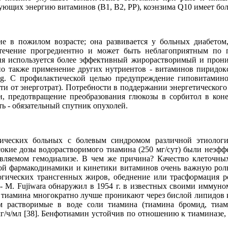
ующих энергию витаминов (В1, В2, РР), коэнзима Q10 имеет бо
ие в пожилом возрасте; она развивается у больных диабето
 течение прогредиентно и может быть неблагоприятным по 
тия используется более эффективный жирорастворимый и про
 также применение других нутриентов - витаминов пиридокси
 Mg. С профилактической целью предупреждение гиповитамин
сти от энерготрат). Потребности в поддержании энергетического
и, предотвращение преобразования глюкозы в сорбитол в коне
ь - обязательный спутник опухолей.
еских больных с болевым синдромом различной этиологии,
сокие дозы водорастворимого тиамина (250 мг/сут) были неэфф
авляемом гемодиализе. В чем же причина? Качество клеточны
ой фармакодинамики и кинетики витаминов очень важную роль
огических трансгенных жиров, обеднение или трасформация ре
) - М. Fujiwara обнаружил в 1954 г. в известных своими иммун
ы тиамина многократно лучше проникают через бислой липидо
растворимые в воде соли тиамина (тиамина бромид, тиами
мг/ч/мл [38]. Бенфотиамин устойчив по отношению к тиаминазе,