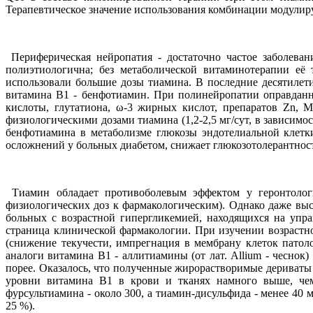
Терапевтическое значение использования комбинации модулир
Периферическая нейропатия - достаточно частое заболеван
полиэтиологична; без метаболической витаминотерапии её
использовали большие дозы тиамина. В последние десятиле
витамина В1 - бенфотиамин. При полинейропатии оправданно
кислоты, глутатиона, ω-3 жирных кислот, препаратов Zn,
физиологическими дозами тиамина (1,2-2,5 мг/сут, в зависимо
бенфотиамина в метаболизме глюкозы эндотелиальной клетк
осложнений у больных диабетом, снижает глюкозотолерантност
Тиамин обладает противоболевым эффектом у геронтологич
физиологических доз к фармакологическим). Однако даже вы
больных с возрастной гипергликемией, находящихся на упр
страница клинической фармакологии. При изучении возрастн
(снижение текучести, импрегнация в мембрану клеток патол
аналоги витамина В1 - аллитиамины (от лат. Allium - чеснок
порее. Оказалось, что полученные жирорастворимые дериват
уровни витамина В1 в крови и тканях намного выше, чем 
фурсультиамина - около 300, а тиамин-дисульфида - менее 40 
25 %).