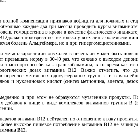
 полной компенсации признаков дефицита для пожилых и старых
еобходимо каждые два-три месяца проводить курсы витаминотер
уровень гомоцистеина в крови в качестве фактического индика
В12должен подозреваться не только у всех лиц с болезнями киш
лючая болезнь Альцгеймера, но и при гипергомоцистеинемии.
ри метастазированиии опухолей в печень он может быть повыш
ет превышать норму в 30-40 раз, что связано с выходом депон
ви транспортного белка - транскобаламина, в то время как и
иологических дозах витамина В12. Важно отметить, что 
 в переносе метильных одноуглеродных групп, т. е. в важне
лков и нуклеиновых кислот (синтез метионина, ацетата, дезок
едленно и при этом не образуются мутагенные продукты. По да
х добавок к пище в виде комплексов витаминов группы В (В
лении.
епаратов витамин В12 нейтрален по отношению к раку простаты. И
то более высокое пищевое потребление витамина В12 не защища
тамина В12.