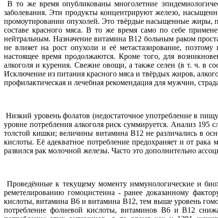
В то же время опубликованы многолетние эпидемиологичес
заболевания. Эти продукты концентрируют железо, насыщенн
промоутировании опухолей. Это твёрдые насыщенные жиры, при
составе красного мяса. В то же время само по себе приме
нейтральным. Назначение витамина В12 больным раком прост
не влияет на рост опухоли и её метастазирование, поэтом
настоящее время продолжаются. Кроме того, для возникнове
алкоголя и курения. Свежие овощи, а также селен (в т. ч. в с
Исключение из питания красного мяса и твёрдых жиров, алког
профилактическая и лечебная рекомендация для мужчин, страд
Низкий уровень фолатов (недостаточное употребление в пищу
уровне потребления алкоголя риск суммируется. Анализ 195 с
толстой кишки; величины витамина В12 не различались в осн
кислоты. Её адекватное потребление предохраняет и от рака
развился рак молочной железы. Часто это дополнительно ассо
Проведённые к текущему моменту иммунологические и биохим
реметелированию гомоцистеина - ранее доказанному фактор
кислоты, витамина В6 и витамина В12, тем выше уровень гом
потребление фолиевой кислоты, витаминов В6 и В12 сниж