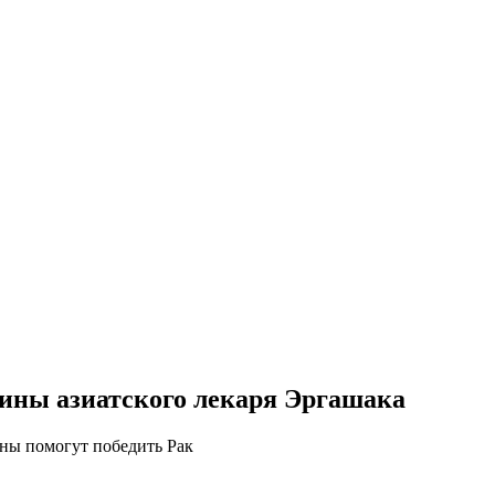
цины азиатского лекаря Эргашака
ны помогут победить Рак