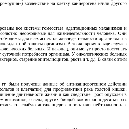
омоуция») воздействие на клетку канцерогена и/или другого
ированы все системы гомеостаза, адаптационных механизмов и
бсолютно необходимые для жизнедеятельности человека. Они
обходимы для всех аспектов жизнедеятельности организма и в
ксидантной защиты организма. В то же время в ряде случаев
кологических больных. И наконец, они могут просто поступать
т суточной потребности организма. У онкологических больных
ериоз, старение эпителиоцитов, рвота и т. д.). В связи с этим
х гг. были получены данные об антиканцерогенном действии
олатов и клетчатки) для профилактики рака толстой кишки.
ичение длительности жизни и как следствие - рост опухолей в
витаминов, селена, других биодобавок вырос в десятки раз.
отмечают слабую антиканцерогенность или нейтральность к