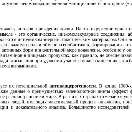
 опухоли необходима первичная «инициация» и повторное («пр
 стояли у истоков зарождения жизни. На это окружение ориент
смысле - это органические, низкомолекулярные соединения, а
ляются источником энергии, пластическим материалом. Они не
рают важную роль в обмене ксенобиотиков, формировании антио
е активных форм в значительной мере подавлены, особенно у он
 витаминов в пищевых продуктах, как правило, не обеспечивае
ди всасывания при удалении участка тонкого кишечника, дисбакт
низма витаминами.
усе их потенциальной
антиканцерогенности
. В конце 1980-
также данные о преимуществах зеленолистной диеты (эффект ф
 распространение в мире. В развитых странах отмечается увел
жилых людей, имеющих максимальный процент онкологии, приём 
ии и доказательного анализа. Большинство исследователей 