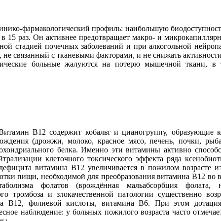
ико-фармакологический профиль: наибольшую биодоступность,
в 15 раз. Он активнее предотвращает макро- и микрокапилляр
чной стадией почечных заболеваний и при алкогольной нейро
 не связанный с тканевыми факторами, и не снижать активности 
ологические больные жалуются на потерю мышечной ткани, в
итамин В12 содержит кобальт и цианогруппу, образующие 
ждения (дрожжи, молоко, красное мясо, печень, почки, рыба
тохондриального белка. Именно эти витамины активно способс
трализации клеточного токсического эффекта ряда ксенобиот
дефицита витамина В12 увеличивается в пожилом возрасте из
отки пищи, необходимой для преобразования витамина В12 во 
болизма фолатов (врождённая мальабсорбция фолата, нес
ного тромбоза и злокачественной патологии существенно возр
а В12, фолиевой кислоты, витамина В6. При этом дотаци
ересное наблюдение: у больных пожилого возраста часто отмеч
мы.