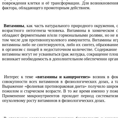
повреждения клетки и её трансформации. Для возникновения
фактора, обладающего промоторным действием.
Витамины
, как часть натурального природного окружения,
возрастного онтогенеза человека. Витамины в химическом 
обладают ферментными и/или гормональными ролями, но не яв
том числе для противоопухолевого иммунитета. Витамины иг
витамины либо не синтезируются, либо их синтез, образовани
в организм с пищей в недостаточном количестве. Содержание
витамины могут не усваиваться (рак желудка, сокращение площа
возникает необходимость в дополнительном обеспечении орга
Интерес к теме
«витамины и канцерогенез»
возник в фок
совокупности всех витаминов в физиологических дозах, а 
Выражение «фолиевая противораковая диета» получило широкое
пожилом и старческом возрасте. В то же время именно у по
Применение микронутриентов проходит период систематизиц
опухолевому росту витаминов в физиологических дозах.