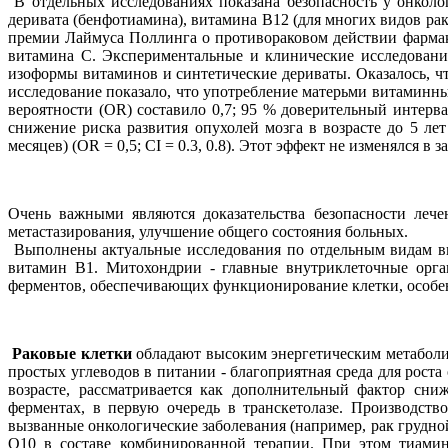
В отдельных исследованиях показана безопасность у онколо
деривата (бенфотиамина), витамина В12 (для многих видов ра
премии Лаймуса Поллинга о противораковом действии фармакол
витамина С. Экспериментальные и клинические исследовани
изоформы витаминов и синтетические дериваты. Оказалось, ч
исследование показало, что употребление матерьми витаминны
вероятности (OR) составило 0,7; 95 % доверительный интерва
снижение риска развития опухолей мозга в возрасте до 5 ле
месяцев) (OR = 0,5; CI = 0.3, 0.8). Этот эффект не изменялся в
Очень важными являются доказательства безопасности лече
метастазирования, улучшение общего состояния больных.
Выполнены актуальные исследования по отдельным видам ви
витамин В1. Митохондрии - главные внутриклеточные орг
ферментов, обеспечивающих функционирование клетки, особен
Раковые клетки
обладают высоким энергетическим метаболиз
простых углеводов в питании - благоприятная среда для рост
возрасте, рассматривается как дополнительный фактор сн
ферментах, в первую очередь в транскетолазе. Производств
вызванные онкологические заболевания (например, рак грудно
Q10 в составе комбинированной терапии. При этом тиамин 