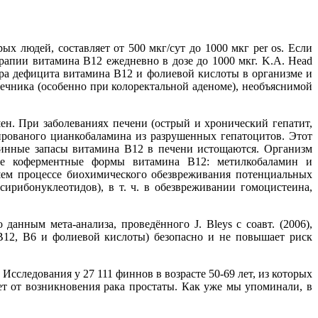
 людей, составляет от 500 мкг/сут до 1000 мкг per os. Если
апии витамина В12 ежедневно в дозе до 1000 мкг. K.A. Head
тора дефицита витамина В12 и фолиевой кислоты в организме и
ечника (особенно при колоректальной аденоме), необъяснимой
ен. При заболеваниях печени (острый и хронический гепатит,
ированого цианкобаламина из разрушенных гепатоцитов. Этот
стинные запасы витамина В12 в печени истощаются. Организм
две коферментные формы витамина В12: метилкобаламин и
йшем процессе биохимического обезвреживания потенциальных
сирибонуклеотидов), в т. ч. в обезвреживании гомоцистеина,
нным мета-анализа, проведённого J. Bleys с соавт. (2006),
12, В6 и фолиевой кислоты) безопасно и не повышает риск
сследования у 27 111 финнов в возрасте 50-69 лет, из которых
ет от возникновения рака простаты. Как уже мы упоминали, в