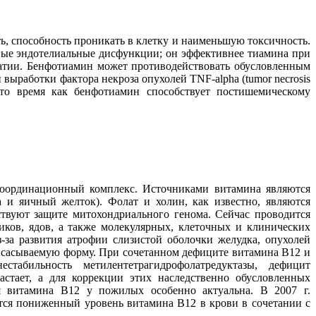
 способность проникать в клетку и наименьшую токсичность.
ные эндотелиальные дисфункции; он эффективнее тиамина при
патии. Бенфотиамин может противодействовать обусловленным
выработки фактора некроза опухолей TNF-alpha (tumor necrosis
 то время как бенфотиамин способствует постишемическому
координационный комплекс. Источниками витамина являются
 и яичный желток). Фолат и холин, как известно, являются
твуют защите митохондриального генома. Сейчас проводится
иков, ядов, а также молекулярных, клеточных и клинических
-за развития атрофии слизистой оболочки желудка, опухолей
всасываемую форму. При сочетанном дефиците витамина В12 и
табильность метилентетрагидрофолатредуктазы, дефицит
астает, а для коррекции этих наследственно обусловленных
я витамина В12 у пожилых особенно актуальна. В 2007 г.
ается пониженный уровень витамина В12 в крови в сочетании с