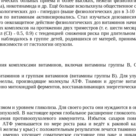
гических больных приёма и более высоких, нежели физиологи
ка), никотинамида и др. Ещё больше всколыхнула общественное 
огических доз - гипердоз (выше физиологических доз в 3-10 р
я по витаминам активизировались. Стал изучаться дозозависи
то онкозащитное действие физиологических доз витаминов начи
х комплексов на протяжении двух триместров (т. е. шести месяц
л (CI) - 0.5, 0.9) с тенденцией снижения риска при длительно
т наблюдалось в группе детей, родившихся от матерей, приним
 зависимости от гистологии опухоли.
ния комплексами витаминов, включая витамины группы В, С,
таминов и группам витаминов (витамины группы В). Для улу
анеллы, производящие молекулы АТФ. Тиамин и другие вит
но митохондрий ферментов, восстанавливающих энергетические
мом и уровнем гликолиза. Для своего роста они нуждаются в о
а опухолей. В настоящее время глобальное расширение глюкозот
ижения противоопухолевого иммунитета. Избыток сахаров по
о АТФ уменьшается по мере роста рака и ведёт к раковой ка
й железы у крыс) с положительным результатом лечатся тиамин
именно улучшает соматическое состояние при раке и никак 