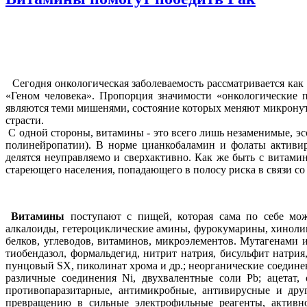
Сегодня онкологическая заболеваемость рассматривается как
«Геном человека». Пропорция значимости «онкологические п
являются теми мишенями, состояние которых меняют микронут
страсти.
С одной стороны, витамины - это всего лишь незаменимые, эс
полинейропатии). В норме цианкобаламин и фолаты активи
делятся неуправляемо и сверхактивно. Как же быть с витам
стареющего населения, попадающего в полосу риска в связи со
Витамины
поступают с пищей, которая сама по себе мож
алкалоиды, гетероциклические амины, фурокумарины, хинолин
белков, углеводов, витаминов, микроэлементов. Мутагенами 
тиобендазол, формальдегид, нитрит натрия, бисульфит натри
пунцовый SX, пиколинат хрома и др.; неорганические соединени
различные соединения Ni, двухвалентные соли Pb; ацетат,
противопаразитарные, антимикробные, антивирусные и дру
превращению в сильные электрофильные реагенты, активн