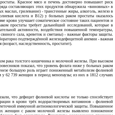
ростаты. Красное мясо и печень достоверно повышают риск
 ряда составляющих этих продуктов обнаружила «виновных» в
 маслах, грилевание) - трансгенные жиры, алкоголь, железо в
лиевая кислота и В12) у больных раком простаты оказалось
е крови улучшает соматическое состояние таких пациентов и
аком простаты требует дальнейший исследований, которые в
гательной активности, воздействия повышенной температуры,
ве свиного сала, креветок и сметаны) - важные факторы защиты.
лабораторно подтверждённой железодефицитной анемии - важная
возраст, наследственность, простатит).
ком рака толстого кишечника и молочной железы. При высоком
ровесников показал, что уровень фолата ниже у больных раком
огенезе большую роль играет пониженный метаболизм фолиевой
 у 62 739 женщин в период менопаузы; из них в 1812 случаях
зали, что дефицит фолиевой кислоты не только способствует
трации в крови трёх водорастворимых витаминов - фолиевой
Т-клеточной иммунной антионкологической защиты. Повышенное
ких женщин с раком молочной железы выявлено пониженное