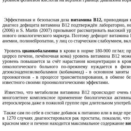
Эффективная и безопасная доза
витамина В12,
приводящая к
диагноз дефицита витамина В12 подтверждён лабораторно, н
(2006) и S. Martin (2007) призывают рассматривать высокий 
нового онкологического маркера. Поэтому дефицит витамина 
анемии, полинейропатии, у лиц со старческим слабоумием, вк
Уровень
цианкобаламина
в крови в норме 180-900 пг/мл; п
цирроз печени, печёночная кома) уровень витамина В12 мож
уровень повышается за счёт нарастания концентрации в кро
онкологического больного по-прежнему нуждается в физ
дезоксиаденозилкобаламин (кобамамид) - в основном заняты
проонкогенов - в процессе трансметилирования, в обмене бе
известного своими проонкологическими эффектами.
Известно, что метаболизм витамина В12 происходит очень м
многолетнее комплексное применение биологически активны
атеросклероза даже в пожилой группе при длительном употреб
Также сам по себе в составе добавок к питанию или в виде пр
в 1270 случаях диагностировался рак простаты, показали, ч
красном мясе и печени находится максимальное содержание
ви