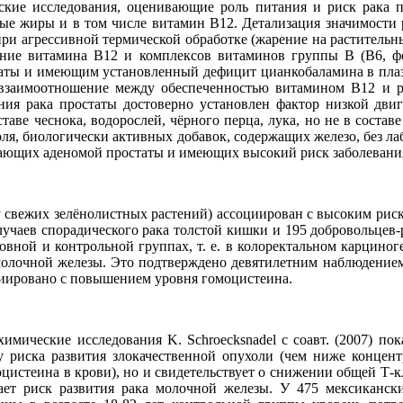
кие исследования, оценивающие роль питания и риск рака п
ые жиры и в том числе витамин В12. Детализация значимости
 агрессивной термической обработке (жарение на растительных
нение витамина В12 и комплексов витаминов группы В (В6, фо
аты и имеющим установленный дефицит цианкобаламина в плазм
у взаимоотношение между обеспеченностью витамином В12 и р
ния рака простаты достоверно установлен фактор низкой дви
оставе чеснока, водорослей, чёрного перца, лука, но не в соста
оля, биологически активных добавок, содержащих железо, без 
ающих аденомой простаты и имеющих высокий риск заболевания (
 свежих зелёнолистных растений) ассоциирован с высоким рис
лучаев спорадического рака толстой кишки и 195 добровольцев-
овной и контрольной группах, т. е. в колоректальном карцин
 молочной железы. Это подтверждено девятилетним наблюдением
циировано с повышением уровня гомоцистеина.
ические исследования K. Schroecksnadel с соавт. (2007) пока
у риска развития злокачественной опухоли (чем ниже концен
оцистеина в крови), но и свидетельствует о снижении общей 
ает риск развития рака молочной железы. У 475 мексиканс