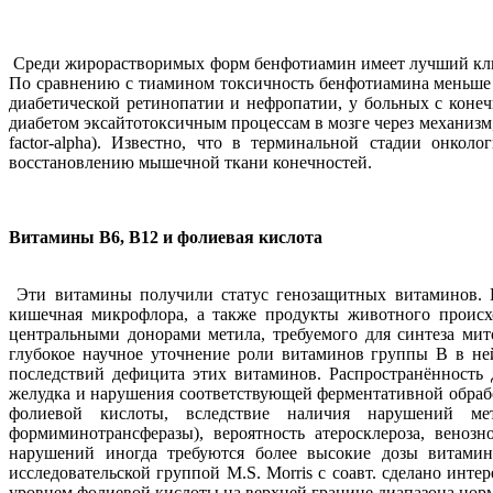
Среди жирорастворимых форм бенфотиамин имеет лучший клин
По сравнению с тиамином токсичность бенфотиамина меньше 
диабетической ретинопатии и нефропaтии, у больных с коне
диабетом эксайтотоксичным процессам в мозге через механизм,
factor-alpha). Известно, что в терминальной стадии онк
восстановлению мышечной ткани конечностей.
Витамины В6, В12 и фолиевая кислота
Эти витамины получили статус генозащитных витаминов. В
кишечная микрофлора, а также продукты животного происхо
центральными донорами метила, требуемого для синтеза ми
глубокое научное уточнение роли витаминов группы В в ней
последствий дефицита этих витаминов. Распространённость 
желудка и нарушения соответствующей ферментативной обраб
фолиевой кислоты, вследствие наличия нарушений мета
формиминотрансферазы), вероятность атеросклероза, веноз
нарушений иногда требуются более высокие дозы витамин
исследовательской группой M.S. Morris с соавт. сделано инт
уровнем фолиевой кислоты на верхней границе диапазона нор