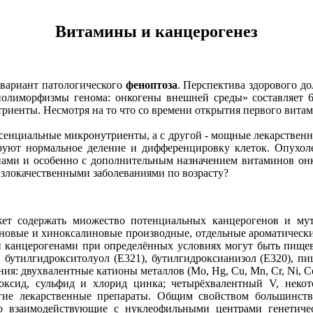
Витамины и канцерогенез
 вариант патологического
феноптоза
. Перспектива здорового д
олиморфизмы генома: онкогены внешней среды» составляет 6-8:
риенты. Несмотря на то что со времени открытия первого витам
сенциальные микронутриенты, а с другой - мощные лекарственны
руют нормальное деление и дифференцировку клеток. Опухо
инами и особенно с дополнительным назначением витаминов о
 злокачественными заболеваниями по возрасту?
ет содержать множество потенциальных канцерогенов и мут
овые и хиноксалиновые производные, отдельные ароматические
и канцерогенами при определённых условиях могут быть пищевы
я, бутилгидрокситолуол (Е321), бутилгидроксианизол (Е320), п
я: двухвалентные катионы металлов (Mo, Hg, Cu, Mn, Cr, Ni, Co 
 оксид, сульфид и хлорид цинка; четырёхвалентный V, некото
гие лекарственные препараты. Общим свойством большинства
о взаимодействующие с нуклеофильными центрами генетичес