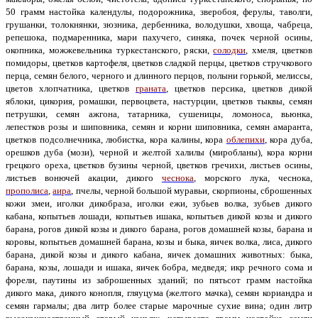
50 грамм настойка календулы, подорожника, зверобоя, ферулы, таволги,
грушанки, толокнянки, зюзника, дербенника, володушки, хвоща, чабреца,
репешока, подмаренника, мари пахучего, синяка, почек черной осины,
окопника, можжевельника туркестанского, ряски,
солодки
, хмеля, цветков
помидоры, цветков картофеля, цветков сладкой перцы, цветков стручкового
перца, семян белого, черного и длинного перцов, полыни горькой, мелиссы,
цветов хлопчатника, цветков
граната
, цветков персика, цветков дикой
яблоки, цикория, ромашки, первоцвета, настурции, цветков тыквы, семян
петрушки, семян ажгона, татарника, сушеницы, ломоноса, вьюнка,
лепестков розы и шиповника, семян и корни шиповника, семян амаранта,
цветков подсолнечника, любистка, кора калины, кора
облепихи
, кора дуба,
орешков дуба (мози), черной и желтой халилы (миробланы), кора корни
грецкого ореха, цветков бузины черной, цветков гречихи, листьев осины,
листьев вонючей акации, дикого
чеснока
, морского лука, чеснока,
прополиса
,
аира
, пчелы, черной большой муравьи, скорпионы, сброшенных
кожи змеи, иголки дикобраза, иголки ежи, зубьев волка, зубьев дикого
кабана, копытьев лошади, копытьев ишака, копытьев дикой козы и дикого
барана, рогов дикой козы и дикого барана, рогов домашней козы, барана и
коровы, копытьев домашней барана, козы и быка, яичек волка, лиса, дикого
барана, дикой козы и дикого кабана, яичек домашних животных: быка,
барана, козы, лошади и ишака, яичек бобра, медведя; икр речного сома и
форели, паутины из заброшенных зданий; по пятьсот грамм настойка
дикого мака, дикого конопля, гляуцума (желтого мачка), семян кориандра и
семян гармалы; два литр более старые марочные сухие вина; один литр