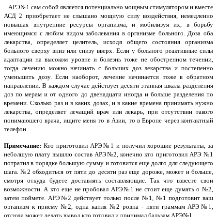
АРЭ№1 сам собой является потенциально мощным стимулятором и вместе
АСД 2 приобретает не слышано мощную силу воздействия, немедленно
повышая внутренние ресурсы организма, и мобилизуя их, в борьбу
имеющимся с любим видом заболевания в организме больного. Доза оба
лекарства, определяет целитель, исходя общего состояния организма
больного сверху вниз или снизу вверх. Если у больного реактивные силы
адаптации на высоком уровне и болезнь тоже не обостренном течении,
тогда лечению можно начинать с больших доз лекарства и постепенно
уменьшить дозу. Если наоборот, лечение начинается тоже в обратном
направлении. В каждом случае действует десяти этапная шкала разделения
доз по мерам и от одного до двенадцати иногда и больше разделения по
времени. Сколько раз и в каких дозах, и в какие времена принимать нужно
лекарства, определяет лечащий врач или лекарь, при отсутствии такого
понимаюшего врача, ищите меня то в Азии, то в Европе через контактный
телефон.
Примечание:
Кто приготовил АРЭ№1 и получил хорошие результаты, за
неболшую плату вышлю состав АРЭ№2, конечно кто приготовил АРЭ №1
потратил в порядке большую сумму и готовится еще долго для следующего
шага. №2 обходиться от пяти до десяти раз еще дороже, может и больше,
смотря откуда будете доставлять составляющие. Так что взвесте свои
возможности. А кто еще не пробовал АРЭ№1 не стоит еще думать о №2,
затем поймете. АРЭ№2 действует только после №1, №1 подготовит ваш
организм к приему №2, одна капля №2 ровна - пяти граммам АРЭ№1,
отсюда может делать вывод кто готовил и принимал бальзам АРЭ№1.