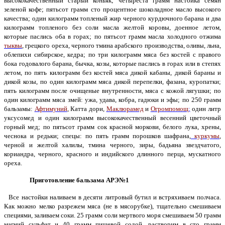
высококачественный старый коньяк; четыреста грамм настойка семян
зеленой кофе; пятьсот грамм сто процентное шоколадное масло высокого
качества; один килограмм топленый жир черного курдючного барана и два
килограмм топленого без соли масла желтой коровы, доенное летом,
которые паслись оба в горах; по пятьсот грамм масла холодного отжима
тыквы
, грецкого ореха, черного тмина арабского производства, оливы, льна,
облепихи сибирское, кедра; по три килограмм мяса без костей с правого
бока годовалого барана, бычка, козы, которые паслись в горах или в степях
летом, по пять килограмм без костей мяса дикой кабаны, дикой бараны и
дикой козы, по один килограмм мяса дикой перепелки, фазана, куропатки;
пять килограмм после очищеные внутренности, мяса с кожой лягушки; по
один килограмм мяса змей: ужа, удава, кобра, гадюки и эфы; по 250 грамм
бальзамы:
Афтимуний
, Катта дори,
Маклюрамед
и
Огромпомощ
;
один литр
уксусомед и один килограмм высококачественный весенний цветочный
горный мед; по пятьсот грамм сок красной моркови, белого лука, хрены,
чеснока и редьки; спецы: по пять грамм порошков шафрана,
куркумы
,
черной и желтой халилы, тмина черного, зиры, бадьяна звездчатого,
кориандра, черного, красного и индийского длинного перца, мускатного
ореха.
Приготовление бальзама АРЭ№1
Все настойки наливаем в десяти литровый бутил и встряхиваем полчаса.
Как можно мелко разрежем мяса (не в мясорубке), тщательно смешиваем
специями, заливаем соки. 25 грамм соли мертвого моря смешиваем 50 грамм
магний сульфат и 40 грамм пищевой содой, растворим в сто грамм