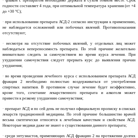
· флакон с препаратом необходимо держать в сухом темном месте. Срок
годности составляет 4 года, при оптимальной температура хранения (от +4
до +30 °C);
· при использовании препарата АСД-2 согласно инструкции к применению,
не наблюдается осложнений или побочных явлений. Противопоказания
отсутствуют;
· несмотря на отсутствие побочных явлений, у отдельных лиц может
наблюдаться непереносимость препарата. По этой причине желательно
внимательно следить за самочувствием во время курса лечения. При
ухудшении самочувствия следует прервать курс до выявления причин
ухудшения;
· во время проведения лечебного курса с использованием препарата АСД
фракция 2 необходимо полностью воздерживаться от употребления
спиртных напитков. В противном случае лечение будет неэффективно,
кроме того, сочетание лекарственного препарата и алкоголя может
привести к резкому ухудшению самочувствия;
· препарат АСД и по сей день не получил официальную прописку в списках
лекарств традиционной медицины. По этой причине большинство врачей
весьма скептически относятся к лечебным качествам и свойствам АСД.
Некоторые медики даже не знают о существовании данного препарата;
· среди энтузиастов, применяющих АСД фракцию 2 на протяжении долгих