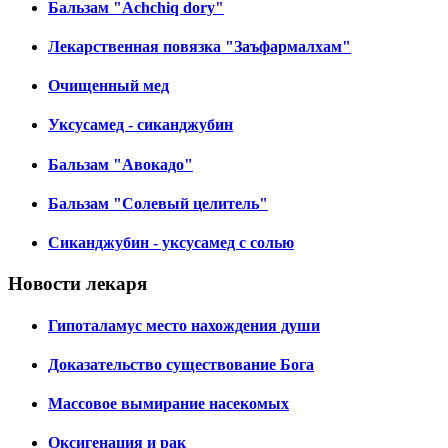
Бальзам "Achchiq dory"
Лекарственная повязка "Заъфармалхам"
Очищенный мед
Уксусамед - сиканджубин
Бальзам "Авокадо"
Бальзам "Солевый целитель"
Сиканджубин - уксусамед с солью
Новости лекаря
Гипоталамус место нахождения души
Доказательство существование Бога
Массовое вымирание насекомых
Оксигенация и рак