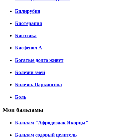
Билирубин
Биотерапия
Биоэтика
Бисфенол А
Богатые долго живут
Болезни змей
Болезнь Паркинсона
Боль
Мои бальзамы
Бальзам "Афродизиак Якорцы"
Бальзам содовый целитель