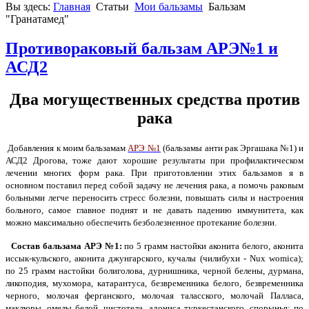
Вы здесь:
Главная
Статьи
Мои бальзамы
Бальзам
"Гранатамед"
Противораковый бальзам АРЭ№1 и
АСД2
Два могущественных средства против
рака
Добавления к моим бальзамам
АРЭ №1
(бальзамы анти рак Эргашака №1) и
АСД2 Дрогова, тоже дают хорошие результаты при профилактическом
лечении многих форм рака. При приготовлении этих бальзамов я в
основном поставил перед собой задачу не лечения рака, а помочь раковым
больными легче переносить стресс болезни, повышать силы и настроения
больного, самое главное поднят и не давать падению иммунитета, как
можно максимально обеспечить безболезненное протекание болезни.
Состав бальзама АРЭ №1:
по 5 грамм настойки аконита белого, аконита
иссык-кульского, аконита джунгарского, кучалы (чилибухи - Nux womica);
по 25 грамм настойки болиголова, дурнишника, черной белены, дурмана,
ликоподия, мухомора, катарантуса, безвременника белого, безвременника
черного, молочая ферганского, молочая таласского, молочай Палласа,
маклюры, омелы белой, чистотела, адониса туркестанского, спорынья; по