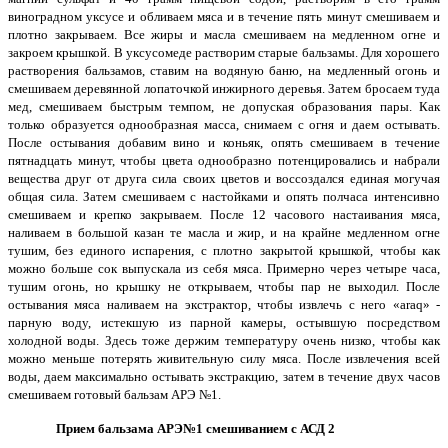
виноградном уксусе и обливаем мяса и в течение пять минут смешиваем и
плотно закрываем. Все жиры и масла смешиваем на медленном огне и
закроем крышкой. В уксусомеде растворим старые бальзамы. Для хорошего
растворения бальзамов, ставим на водяную баню, на медленный огонь и
смешиваем деревянной лопаточкой инжирного деревья. Затем бросаем туда
мед, смешиваем быстрым темпом, не допуская образования пары. Как
только образуется однообразная масса, снимаем с огня и даем остывать.
После остывания добавим вино и коньяк, опять смешиваем в течение
пятнадцать минут, чтобы цвета однообразно потенцировались и набрали
вещества друг от друга сила своих цветов и воссоздался единая могучая
общая сила. Затем смешиваем с настойками и опять полчаса интенсивно
смешиваем и крепко закрываем. После 12 часового настаивания мяса,
наливаем в большой казан те масла и жир, и на крайне медленном огне
тушим, без единого испарения, с плотно закрытой крышкой, чтобы как
можно больше сок выпускала из себя мяса. Примерно через четыре часа,
тушим огонь, но крышку не открываем, чтобы пар не выходил. После
остывания мяса наливаем на экстрактор, чтобы извлечь с него «araq» -
парную воду, истекшую из парной камеры, остывшую посредством
холодной воды. Здесь тоже держим температуру очень низко, чтобы как
можно меньше потерять живительную силу мяса. После извлечения всей
воды, даем максимально остывать экстракцию, затем в течение двух часов
смешиваем готовый бальзам АРЭ №1.
Прием бальзама АРЭ№1 смешиванием с АСД 2