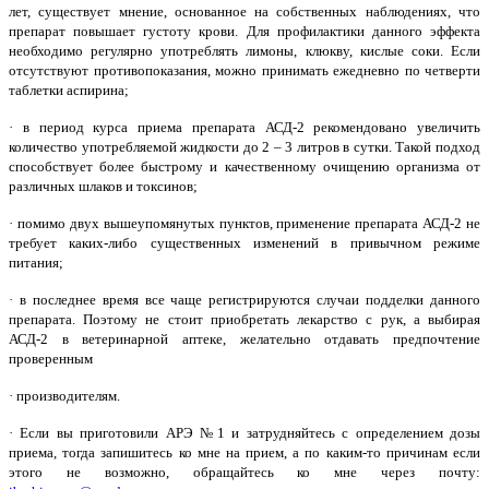
лет, существует мнение, основанное на собственных наблюдениях, что
препарат повышает густоту крови. Для профилактики данного эффекта
необходимо регулярно употреблять лимоны, клюкву, кислые соки. Если
отсутствуют противопоказания, можно принимать ежедневно по четверти
таблетки аспирина;
· в период курса приема препарата АСД-2 рекомендовано увеличить
количество употребляемой жидкости до 2 – 3 литров в сутки. Такой подход
способствует более быстрому и качественному очищению организма от
различных шлаков и токсинов;
· помимо двух вышеупомянутых пунктов, применение препарата АСД-2 не
требует каких-либо существенных изменений в привычном режиме
питания;
· в последнее время все чаще регистрируются случаи подделки данного
препарата. Поэтому не стоит приобретать лекарство с рук, а выбирая
АСД-2 в ветеринарной аптеке, желательно отдавать предпочтение
проверенным
· производителям.
· Если вы приготовили АРЭ №1 и затрудняйтесь с определением дозы
приема, тогда запишитесь ко мне на прием, а по каким-то причинам если
этого не возможно, обращайтесь ко мне через почту: