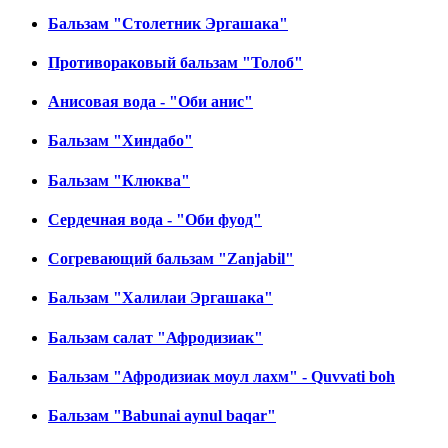
Бальзам "Столетник Эргашака"
Противораковый бальзам "Толоб"
Анисовая вода - "Оби анис"
Бальзам "Хиндабо"
Бальзам "Клюква"
Сердечная вода - "Оби фуод"
Согревающий бальзам "Zanjabil"
Бальзам "Халилаи Эргашака"
Бальзам салат "Афродизиак"
Бальзам "Афродизиак моул лахм" - Quvvati boh
Бальзам "Babunai aynul baqar"