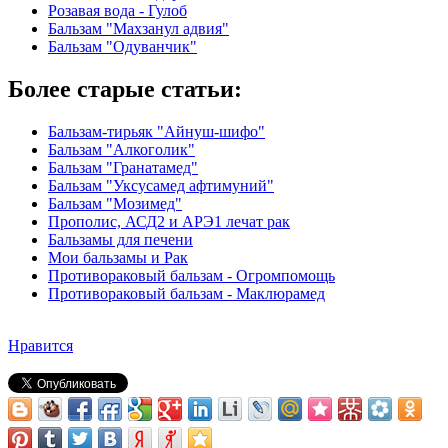
Розавая вода - Гулоб
Бальзам "Махзанул адвия"
Бальзам "Одуванчик"
Более старые статьи:
Бальзам-тирьяк "Айнуш-шифо"
Бальзам "Алкоголик"
Бальзам "Гранатамед"
Бальзам "Уксусамед афтимуний"
Бальзам "Мозимед"
Прополис, АСД2 и АРЭ1 лечат рак
Бальзамы для печени
Мои бальзамы и Рак
Противораковый бальзам - Огромпомощь
Противораковый бальзам - Маклюрамед
Нравится