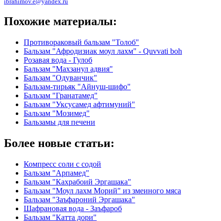
ibrahimov.e@yandex.ru
Похожие материалы:
Противораковый бальзам "Толоб"
Бальзам "Афродизиак моул лахм" - Quvvati boh
Розавая вода - Гулоб
Бальзам "Махзанул адвия"
Бальзам "Одуванчик"
Бальзам-тирьяк "Айнуш-шифо"
Бальзам "Гранатамед"
Бальзам "Уксусамед афтимуний"
Бальзам "Мозимед"
Бальзамы для печени
Более новые статьи:
Компресс соли с содой
Бальзам "Арпамед"
Бальзам "Кахрабоий Эргашака"
Бальзам "Моул лахм Морий" из змеиного мяса
Бальзам "Заъфароний Эргашака"
Шафрановая вода - Заъфароб
Бальзам "Катта дори"