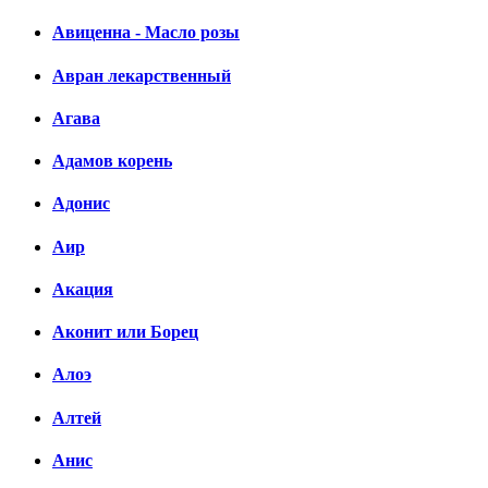
Авиценна - Масло розы
Авран лекарственный
Агава
Адамов корень
Адонис
Аир
Акация
Аконит или Борец
Алоэ
Алтей
Анис