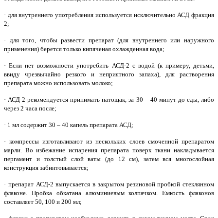
· для внутреннего употребления используется исключительно АСД фракция
2;
· для того, чтобы развести препарат (для внутреннего или наружного
применения) берется только кипяченая охлажденная вода;
· Если нет возможности употребить АСД-2 с водой (к примеру, детьми,
ввиду чрезвычайно резкого и неприятного запаха), для растворения
препарата можно использовать молоко;
· АСД-2 рекомендуется принимать натощак, за 30 – 40 минут до еды, либо
через 2 часа после;
· 1 мл содержит 30 – 40 капель препарата АСД;
· компрессы изготавливают из нескольких слоев смоченной препаратом
марли. Во избежание испарения препарата поверх ткани накладывается
пергамент и толстый слой ваты (до 12 см), затем вся многослойная
конструкция забинтовывается;
· препарат АСД-2 выпускается в закрытом резиновой пробкой стеклянном
флаконе. Пробка обкатана алюминиевым колпачком. Емкость флаконов
составляет 50, 100 и 200 мл;