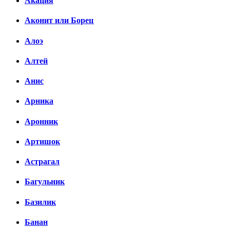
Акация
Аконит или Борец
Алоэ
Алтей
Анис
Арника
Аронник
Артишок
Астрагал
Багульник
Базилик
Банан