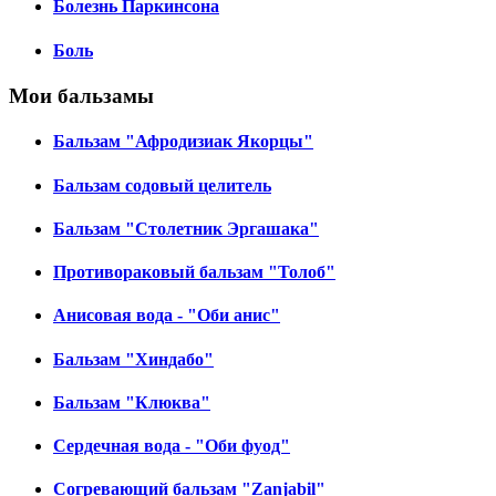
Болезнь Паркинсона
Боль
Мои бальзамы
Бальзам "Афродизиак Якорцы"
Бальзам содовый целитель
Бальзам "Столетник Эргашака"
Противораковый бальзам "Толоб"
Анисовая вода - "Оби анис"
Бальзам "Хиндабо"
Бальзам "Клюква"
Сердечная вода - "Оби фуод"
Согревающий бальзам "Zanjabil"