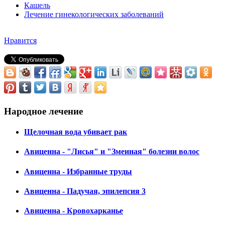
Кашель
Лечение гинекологических заболеваний
Нравится
Народное лечение
Щелочная вода убивает рак
Авиценна - "Лисья" и "Змеиная" болезни волос
Авиценна - Избранные труды
Авиценна - Падучая, эпилепсия 3
Авиценна - Кровохарканье