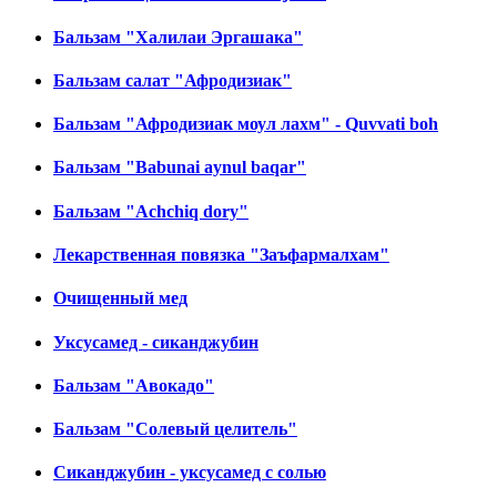
Бальзам "Халилаи Эргашака"
Бальзам салат "Афродизиак"
Бальзам "Афродизиак моул лахм" - Quvvati boh
Бальзам "Babunai aynul baqar"
Бальзам "Achchiq dory"
Лекарственная повязка "Заъфармалхам"
Очищенный мед
Уксусамед - сиканджубин
Бальзам "Авокадо"
Бальзам "Солевый целитель"
Сиканджубин - уксусамед с солью