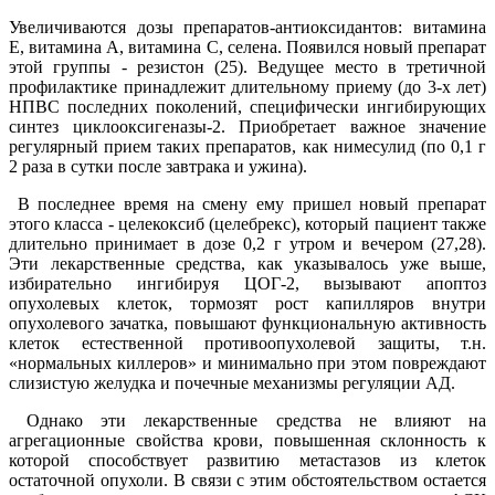
Увеличиваются дозы препаратов-антиоксидантов: витамина
Е, витамина А, витамина С, селена. Появился новый препарат
этой группы - резистон (25). Ведущее место в третичной
профилактике принадлежит длительному приему (до 3-х лет)
НПВС последних поколений, специфически ингибирующих
синтез циклооксигеназы-2. Приобретает важное значение
регулярный прием таких препаратов, как нимесулид (по 0,1 г
2 раза в сутки после завтрака и ужина).
В последнее время на смену ему пришел новый препарат
этого класса - целекоксиб (целебрекс), который пациент также
длительно принимает в дозе 0,2 г утром и вечером (27,28).
Эти лекарственные средства, как указывалось уже выше,
избирательно ингибируя ЦОГ-2, вызывают апоптоз
опухолевых клеток, тормозят рост капилляров внутри
опухолевого зачатка, повышают функциональную активность
клеток естественной противоопухолевой защиты, т.н.
«нормальных киллеров» и минимально при этом повреждают
слизистую желудка и почечные механизмы регуляции АД.
Однако эти лекарственные средства не влияют на
агрегационные свойства крови, повышенная склонность к
которой способствует развитию метастазов из клеток
остаточной опухоли. В связи с этим обстоятельством остается