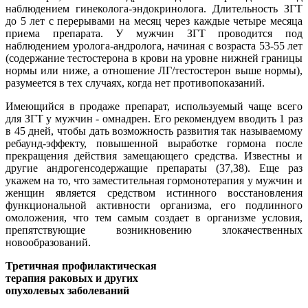
наблюдением гинеколога-эндокринолога. Длительность ЗГТ
до 5 лет с перерывами на месяц через каждые четыре месяца
приема препарата. У мужчин ЗГТ проводится под
наблюдением уролога-андролога, начиная с возраста 53-55 лет
(содержание тестостерона в крови на уровне нижней границы
нормы или ниже, а отношение ЛГ/тестостерон выше нормы),
разумеется в тех случаях, когда нет противопоказаний.
Имеющийся в продаже препарат, используемый чаще всего
для ЗГТ у мужчин - омнадрен. Его рекомендуем вводить 1 раз
в 45 дней, чтобы дать возможность развития так называемому
ребаунд-эффекту, повышенной выработке гормона после
прекращения действия замещающего средства. Известны и
другие андрогенсодержащие препараты (37,38). Еще раз
укажем на то, что заместительная гормонотерапия у мужчин и
женщин является средством истинного восстановления
функциональной активности организма, его подлинного
омоложения, что тем самым создает в организме условия,
препятствующие возникновению злокачественных
новообразований.
Третичная профилактическая
терапия раковых и других
опухолевых заболеваний