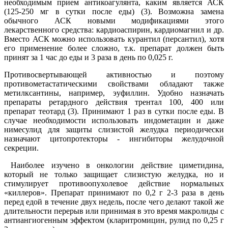
необходимым прием антикоагулянта, каким является АСК
(125-250 мг в сутки после еды) (3). Возможна замена
обычного АСК новыми модификациями этого
лекарственного средства: кардиоаспирин, кардиомагнил и др.
Вместо АСК можно использовать курантил (персантил), хотя
его применение более сложно, т.к. препарат должен быть
принят за 1 час до еды и 3 раза в день по 0,025 г.
Противосвертывающей активностью и поэтому
противометастатическими свойствами обладают также
метилксантины, например, эуфиллин. Удобно назначать
препараты ретардного действия трентал 100, 400 или
препарат теотард (3). Принимают 1 раз в сутки после еды. В
случае необходимости использовать индометацин и даже
нимесулид для защиты слизистой желудка периодически
назначают цитопротекторы - ингибиторы желудочной
секреции.
Наиболее изучено в онкологии действие циметидина,
который не только защищает слизистую желудка, но и
стимулирует противоопухолевое действие нормальных
«киллеров». Препарат принимают по 0,2 г 2-3 раза в день
перед едой в течение двух недель, после чего делают такой же
длительности перерыв или принимая в это время макролиды с
антиангиогенным эффектом (кларитромицин, рулид по 0,25 г