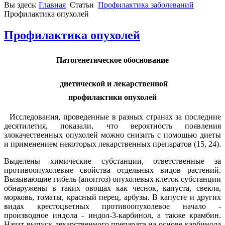
Вы здесь:
Главная
Статьи
Профилактика заболеваний
Профилактика опухолей
Профилактика опухолей
Патогенетическое обоснование
диетической и лекарственной
профилактики опухолей
Исследования, проведенные в разных странах за последние
десятилетия, показали, что вероятность появления
злокачественных опухолей можно снизить с помощью диеты
и применением некоторых лекарственных препаратов (15, 24).
Выделены химические субстанции, ответственные за
противоопухолевые свойства отдельных видов растений.
Вызывающие гибель (апоптоз) опухолевых клеток субстанции
обнаружены в таких овощах как чеснок, капуста, свекла,
морковь, томаты, красный перец, арбузы. В капусте и других
видах крестоцветных противоопухолевое начало -
производное индола - индол-3-карбинол, а также крамбин.
Начат выпуск лекарственного препарата на основе карбинола