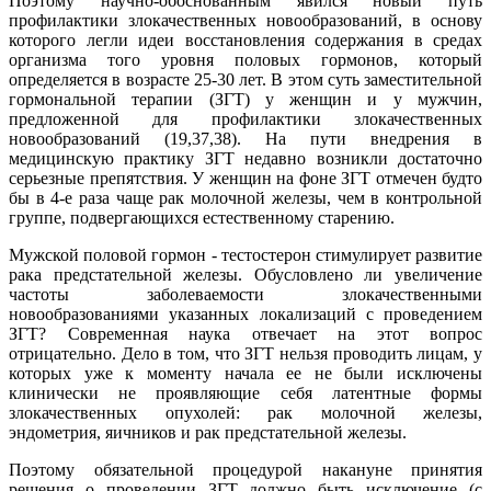
Поэтому научно-обоснованным явился новый путь
профилактики злокачественных новообразований, в основу
которого легли идеи восстановления содержания в средах
организма того уровня половых гормонов, который
определяется в возрасте 25-30 лет. В этом суть заместительной
гормональной терапии (ЗГТ) у женщин и у мужчин,
предложенной для профилактики злокачественных
новообразований (19,37,38). На пути внедрения в
медицинскую практику ЗГТ недавно возникли достаточно
серьезные препятствия. У женщин на фоне ЗГТ отмечен будто
бы в 4-е раза чаще рак молочной железы, чем в контрольной
группе, подвергающихся естественному старению.
Мужской половой гормон - тестостерон стимулирует развитие
рака предстательной железы. Обусловлено ли увеличение
частоты заболеваемости злокачественными
новообразованиями указанных локализаций с проведением
ЗГТ? Современная наука отвечает на этот вопрос
отрицательно. Дело в том, что ЗГТ нельзя проводить лицам, у
которых уже к моменту начала ее не были исключены
клинически не проявляющие себя латентные формы
злокачественных опухолей: рак молочной железы,
эндометрия, яичников и рак предстательной железы.
Поэтому обязательной процедурой накануне принятия
решения о проведении ЗГТ должно быть исключение (с