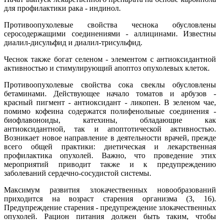
для профилактики рака - индинол.
Противоопухолевые свойства чеснока обусловлены
серосодержащими соединениями - аллицинами. Известны
диалил-дисульфид и диалил-трисульфид.
Чеснок также богат селеном - элементом с антиоксидантной
активностью и стимулирующий апоптоз опухолевых клеток.
Противоопухолевые свойства сока свеклы обусловлены
бетаминами. Действующее начало томатов и арбузов -
красный пигмент - антиоксидант - ликопен. В зеленом чае,
помимо кофеина содержатся полифенольные соединения -
биофлавоноиды, катехины, обладающие как
антиоксидантной, так и апоптотической активностью.
Возникает новое направление в деятельности врачей, прежде
всего общей практики: диетическая и лекарственная
профилактика опухолей. Важно, что проведение этих
мероприятий приводит также и к предупреждению
заболеваний сердечно-сосудистой системы.
Максимум развития злокачественных новообразований
приходится на возраст старения организма (3, 16).
Предупреждение старения - предупреждение злокачественных
опухолей. Рацион питания должен быть таким, чтобы