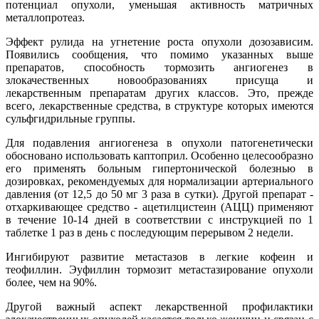
потенциал опухоли, уменьшая активность матричных
металлопротеаз.
Эффект рулида на угнетение роста опухоли дозозависим.
Появились сообщения, что помимо указанных выше
препаратов, способность тормозить ангиогенез в
злокачественных новообразованиях присуща и
лекарственным препаратам других классов. Это, прежде
всего, лекарственные средства, в структуре которых имеются
сульфгидрильные группы.
Для подавления ангиогенеза в опухоли патогенетически
обосновано использовать каптоприл. Особенно целесообразно
его применять больным гипертонической болезнью в
дозировках, рекомендуемых для нормализации артериального
давления (от 12,5 до 50 мг 3 раза в сутки). Другой препарат -
отхаркивающее средство - ацетилцистеин (АЦЦ) применяют
в течение 10-14 дней в соответствии с инструкцией по 1
таблетке 1 раз в день с последующим перерывом 2 недели.
Ингибируют развитие метастазов в легкие кофеин и
теофиллин. Эуфиллин тормозит метастазирование опухоли
более, чем на 90%.
Другой важный аспект лекарственной профилактики