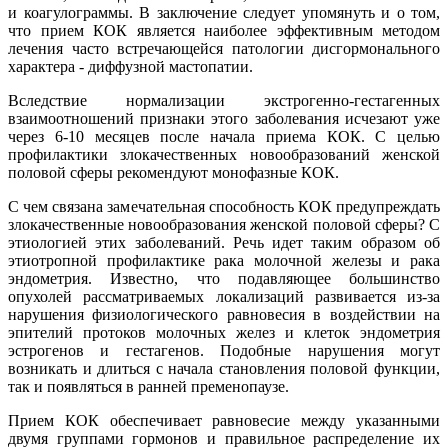
и коагулограммы. В заключение следует упомянуть и о том,
что прием КОК является наиболее эффективным методом
лечения часто встречающейся патологии дисгормонального
характера - диффузной мастопатии.
Вследствие нормализации экстрогенно-гестагенных
взаимоотношений признаки этого заболевания исчезают уже
через 6-10 месяцев после начала приема КОК. С целью
профилактики злокачественных новообразований женской
половой сферы рекомендуют монофазные КОК.
С чем связана замечательная способность КОК предупреждать
злокачественные новообразования женской половой сферы? С
этиологией этих заболеваний. Речь идет таким образом об
этиотропной профилактике рака молочной железы и рака
эндометрия. Известно, что подавляющее большинство
опухолей рассматриваемых локализаций развивается из-за
нарушения физиологического равновесия в воздействии на
эпителий протоков молочных желез и клеток эндометрия
эстрогенов и гестагенов. Подобные нарушения могут
возникать и длиться с начала становления половой функции,
так и появляться в ранней пременопаузе.
Прием КОК обеспечивает равновесие между указанными
двумя группами гормонов и правильное распределение их