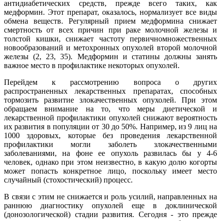
антидиабетических средств, прежде всего таких, как
медформин. Этот препарат, оказалось, нормализует все виды
обмена веществ. Регулярный прием медформина снижает
смертность от всех причин при раке молочной железы и
толстой кишки, снижает частоту первичномножественных
новообразований и метохронных опухолей второй молочной
железы (2, 23, 35). Медформин и статины должны занять
важное место в профилактике некоторых опухолей.
Перейдем к рассмотрению вопроса о других
распространенных лекарственных препаратах, способных
тормозить развитие злокачественных опухолей. При этом
обращаем внимание на то, что меры диетической и
лекарственной профилактики опухолей снижают вероятность
их развития в популяции от 30 до 50%. Например, из 9 лиц на
1000 здоровых, которые без проведения лекарственной
профилактики могли заболеть злокачественными
заболеваниями, на фоне ее опухоль развилась бы у 4-6
человек, однако при этом неизвестно, в какую долю когорты
может попасть конкретное лицо, поскольку имеет место
случайный (стохостический) процесс.
В связи с этим не снижается и роль усилий, направленных на
раннюю диагностику опухолей еще в доклинической
(донозологической) стадии развития. Сегодня - это прежде