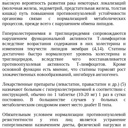
высокую вероятность развития рака некоторых локализаций
(молочная железа, эндометрий, предстательная железа, толстая
кишка) путь повышения противоопухолевой устойчивости
организма связан с нормализацией метаболических
процессов, прежде всего с нарушением обмена липидов.
Гиперхолестеринемия и триглицеридемия сопровождаются
нарушением функциональной активности Т-лимфоцитов
вследствие возрастания содержания в них холестерина и
изменения текучести липидов мембран (4,14). Статины
достаточно быстро нормализуют уровень холестерина и
триглицеридов, вследствие чего восстанавливается
противоопухолевая активность Т-лимфоцитов. Кроме
основной функции есть мнение, что статины тормозят рост
злокачественных новообразований, ингибируя ангиогенез.
Лекарственные препараты (левастатин, правастатин и др.) (5)
назначают больным с гиперхолестеринемией в соответствии с
инструкцией, обычно по 1 таблетке (10-20 мг) 1 раз в сутки
постоянно. В большинстве случаев у больных с
метаболическим синдромом имеет место диабет II типа.
Обязательным условием нормализации противоопухолевой
резистентности у этих лиц является устранение
гипергликемии назначением диеты, физической нагрузки и