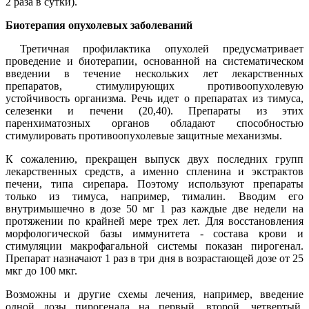
2 раза в сутки).
Биотерапия опухолевых заболеваний
Третичная профилактика опухолей предусматривает
проведение и биотерапии, основанной на систематическом
введении в течение нескольких лет лекарственных
препаратов, стимулирующих противоопухолевую
устойчивость организма. Речь идет о препаратах из тимуса,
селезенки и печени (20,40). Препараты из этих
паренхиматозных органов обладают способностью
стимулировать противоопухолевые защитные механизмы.
К сожалению, прекращен выпуск двух последних групп
лекарственных средств, а именно спленина и экстрактов
печени, типа сирепара. Поэтому используют препараты
только из тимуса, например, тималин. Вводим его
внутримышечно в дозе 50 мг 1 раз каждые две недели на
протяжении по крайней мере трех лет. Для восстановления
морфологической базы иммунитета - состава крови и
стимуляции макрофагальной системы показан пирогенал.
Препарат назначают 1 раз в три дня в возрастающей дозе от 25
мкг до 100 мкг.
Возможны и другие схемы лечения, например, введение
одной дозы пирогенала на первый, второй, четвертый,