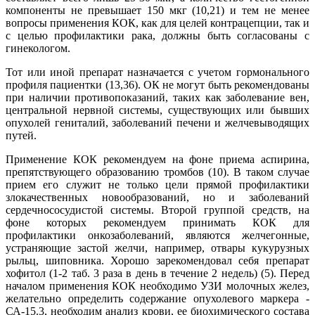
компоненты не превышает 150 мкг (10,21) и тем не менее
вопросы применения КОК, как для целей контрацепции, так и
с целью профилактики рака, должны быть согласованы с
гинекологом.
Тот или иной препарат назначается с учетом гормонального
профиля пациентки (13,36). ОК не могут быть рекомендованы
при наличии противопоказаний, таких как заболевание вен,
центральной нервной системы, существующих или бывших
опухолей гениталий, заболеваний печени и желчевыводящих
путей.
Применение КОК рекомендуем на фоне приема аспирина,
препятствующего образованию тромбов (10). В таком случае
прием его служит не только цели прямой профилактики
злокачественных новообразований, но и заболеваний
сердечнососудистой системы. Второй группой средств, на
фоне которых рекомендуем принимать КОК для
профилактики онкозаболеваний, являются желчегонные,
устраняющие застой желчи, например, отвары кукурузных
рыльц, шиповника. Хорошо зарекомендовал себя препарат
хофитол (1-2 таб. 3 раза в день в течение 2 недель) (5). Перед
началом применения КОК необходимо УЗИ молочных желез,
желательно определить содержание опухолевого маркера -
СА-15.3, необходим анализ крови, ее биохимического состава