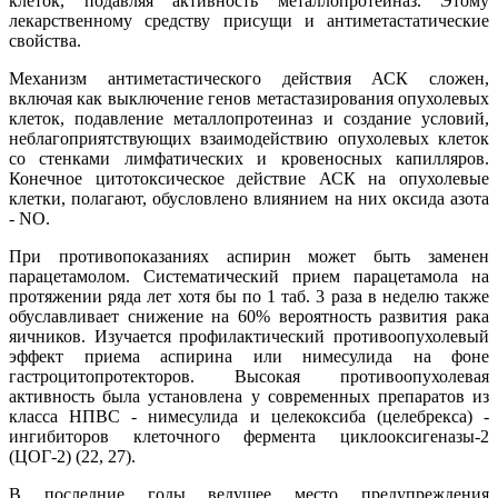
клеток, подавляя активность металлопротеиназ. Этому
лекарственному средству присущи и антиметастатические
свойства.
Механизм антиметастического действия АСК сложен,
включая как выключение генов метастазирования опухолевых
клеток, подавление металлопротеиназ и создание условий,
неблагоприятствующих взаимодействию опухолевых клеток
со стенками лимфатических и кровеносных капилляров.
Конечное цитотоксическое действие АСК на опухолевые
клетки, полагают, обусловлено влиянием на них оксида азота
- NO.
При противопоказаниях аспирин может быть заменен
парацетамолом. Систематический прием парацетамола на
протяжении ряда лет хотя бы по 1 таб. 3 раза в неделю также
обуславливает снижение на 60% вероятность развития рака
яичников. Изучается профилактический противоопухолевый
эффект приема аспирина или нимесулида на фоне
гастроцитопротекторов. Высокая противоопухолевая
активность была установлена у современных препаратов из
класса НПВС - нимесулида и целекоксиба (целебрекса) -
ингибиторов клеточного фермента циклооксигеназы-2
(ЦОГ-2) (22, 27).
В последние годы ведущее место предупреждения