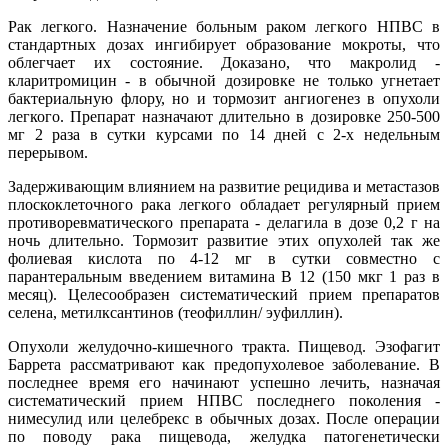
Рак легкого. Назначение больным раком легкого НПВС в
стандартных дозах ингибирует образование мокроты, что
облегчает их состояние. Доказано, что макролид -
кларитромицин - в обычной дозировке не только угнетает
бактериальную флору, но и тормозит ангиогенез в опухоли
легкого. Препарат назначают длительно в дозировке 250-500
мг 2 раза в сутки курсами по 14 дней с 2-х недельным
перерывом.
Задерживающим влиянием на развитие рецидива и метастазов
плоскоклеточного рака легкого обладает регулярный прием
противоревматического препарата - делагила в дозе 0,2 г на
ночь длительно. Тормозит развитие этих опухолей так же
фолиевая кислота по 4-12 мг в сутки совместно с
парантеральным введением витамина В 12 (150 мкг 1 раз в
месяц). Целесообразен систематический прием препаратов
селена, метилксантинов (теофиллин/ эуфиллин).
Опухоли желудочно-кишечного тракта. Пищевод. Эзофагит
Баррета рассматривают как предопухолевое заболевание. В
последнее время его начинают успешно лечить, назначая
систематический прием НПВС последнего поколения -
нимесулид или целебрекс в обычных дозах. После операции
по поводу рака пищевода, желудка патогенетически