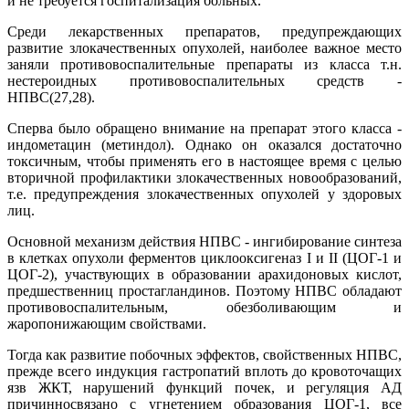
и не требуется госпитализация больных.
Среди лекарственных препаратов, предупреждающих
развитие злокачественных опухолей, наиболее важное место
заняли противовоспалительные препараты из класса т.н.
нестероидных противовоспалительных средств -
НПВС(27,28).
Сперва было обращено внимание на препарат этого класса -
индометацин (метиндол). Однако он оказался достаточно
токсичным, чтобы применять его в настоящее время с целью
вторичной профилактики злокачественных новообразований,
т.е. предупреждения злокачественных опухолей у здоровых
лиц.
Основной механизм действия НПВС - ингибирование синтеза
в клетках опухоли ферментов циклооксигеназ I и II (ЦОГ-1 и
ЦОГ-2), участвующих в образовании арахидоновых кислот,
предшественниц простагландинов. Поэтому НПВС обладают
противовоспалительным, обезболивающим и
жаропонижающим свойствами.
Тогда как развитие побочных эффектов, свойственных НПВС,
прежде всего индукция гастропатий вплоть до кровоточащих
язв ЖКТ, нарушений функций почек, и регуляция АД
причинносвязано с угнетением образования ЦОГ-1, все