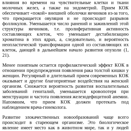
влияния во времени на чувствительные клетки и ткани
молочных желез, а также на эндометрий. Прием КОК
обеспечивает «покой» внешней оболочки яичников из-за того,
что прекращается овуляция и не происходит разрывов
фолликулов. Уменьшается число ранений и заживлений этой
структуры яичников, т.е. пролиферативная активность
составляющих клеток, что уменьшает дестабилизацию
хроматина в этих ядрах, а, следовательно, и вероятность
неопластической трансформации одной из составляющих их
клеток, дающей в дальнейшем начало развития опухоли (1,
21).
Менее понятным остается профилактический эффект КОК в
отношении предупреждения появления рака толстой кишки у
женщин. Регулярный и длительный прием современных КОК
оказывает и другие благоприятные воздействия на женский
организм. Снижается вероятность развития воспалительных
заболеваний гениталий, уменьшается кровопотеря при
менструации и частота появления железодефицитной анемии.
Напомним, что прием КОК должен протекать под
наблюдением врача-гинеколога.
Развитие злокачественных новообразований чаще всего
происходит в стареющем организме. Это биологическое
явление имеет место как в животном мире, так и у людей