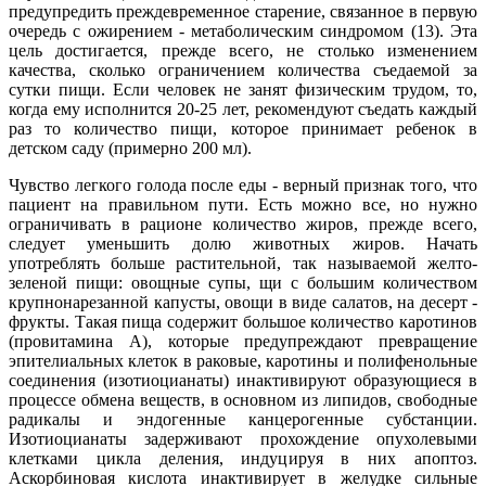
предупредить преждевременное старение, связанное в первую
очередь с ожирением - метаболическим синдромом (13). Эта
цель достигается, прежде всего, не столько изменением
качества, сколько ограничением количества съедаемой за
сутки пищи. Если человек не занят физическим трудом, то,
когда ему исполнится 20-25 лет, рекомендуют съедать каждый
раз то количество пищи, которое принимает ребенок в
детском саду (примерно 200 мл).
Чувство легкого голода после еды - верный признак того, что
пациент на правильном пути. Есть можно все, но нужно
ограничивать в рационе количество жиров, прежде всего,
следует уменьшить долю животных жиров. Начать
употреблять больше растительной, так называемой желто-
зеленой пищи: овощные супы, щи с большим количеством
крупнонарезанной капусты, овощи в виде салатов, на десерт -
фрукты. Такая пища содержит большое количество каротинов
(провитамина А), которые предупреждают превращение
эпителиальных клеток в раковые, каротины и полифенольные
соединения (изотиоцианаты) инактивируют образующиеся в
процессе обмена веществ, в основном из липидов, свободные
радикалы и эндогенные канцерогенные субстанции.
Изотиоцианаты задерживают прохождение опухолевыми
клетками цикла деления, индуцируя в них апоптоз.
Аскорбиновая кислота инактивирует в желудке сильные