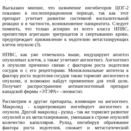
Высказано мнение, что назначение ингибиторов ЦОГ-2
показано в послеоперационном периоде, так как этот
препарат угнетает развитие системной воспалительной
реакции и в частности, возникновение панкреатита. Следует
помнить, что только аспирин из всего класса НПВС,
препятствуя агрегации эритроцитов и свертыванию крови,
предупреждает приживление к эндотелию метастазирующих
клеток опухоли (3).
НПВС, как уже отмечалось выше, индуцируют апоптоз
опухолевых клеток, а также угнетают ангиогенез. Ангиогенез
в опухолях причинно связан с фактором роста эндотелия
сосудов и с его рецепторами. Моноклональные антитела к
фактору роста эндотелия сосудов также тормозят ангиогенез в
опухолях, и возможно найдут применение для этой цели.
Получает распространение антиангиогенный препарат
канадской фирмы «ЭТЭРА» - неовастат.
Рассмотрим и другие препараты, влияющие на ангиогенез.
Макролид - кларитромицин ингибирует ангиогенез в
опухоли. Другой макролид - рулид - так же тормозит развитие
опухолей и их метастазирование, уменьшая в строме опухолей
количество капилляров. Рулид, ингибируя образование
фактора роста эндотелия, снижает и метастатический