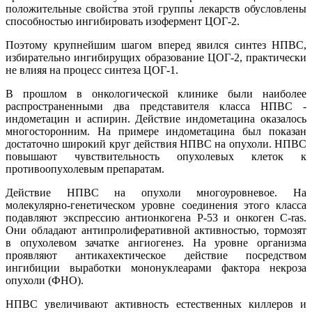
положительные свойства этой группы лекарств обусловлены
способностью ингибировать изофермент ЦОГ-2.
Поэтому крупнейшим шагом вперед явился синтез НПВС,
избирательно ингибирущих образование ЦОГ-2, практически
не влияя на процесс синтеза ЦОГ-1.
В прошлом в онкологической клинике были наиболее
распространенными два представителя класса НПВС -
индометацин и аспирин. Действие индометацина оказалось
многосторонним. На примере индометацина был показан
достаточно широкий круг действия НПВС на опухоли. НПВС
повышают чувствительность опухолевых клеток к
противоопухолевым препаратам.
Действие НПВС на опухоли многоуровневое. На
молекулярно-генетическом уровне соединения этого класса
подавляют экспрессию антионкогена Р-53 и онкоген С-ras.
Они обладают антипролиферативной активностью, тормозят
в опухолевом зачатке ангиогенез. На уровне организма
проявляют антикахектическое действие посредством
ингибиции выработки мононуклеарами фактора некроза
опухоли (ФНО).
НПВС увеличивают активность естественных киллеров и