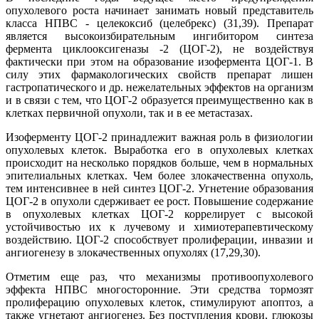
опухолевого роста начинает занимать новый представитель
класса НПВС - целекоксиб (целебрекс) (31,39). Препарат
является высокоизбирательным ингибитором синтеза
фермента циклооксигеназы -2 (ЦОГ-2), не воздействуя
фактически при этом на образование изофермента ЦОГ-1. В
силу этих фармакологических свойств препарат лишен
гастропатического и др. нежелательных эффектов на организм
и в связи с тем, что ЦОГ-2 образуется преимущественно как в
клетках первичной опухоли, так и в ее метастазах.
Изоферменту ЦОГ-2 принадлежит важная роль в физиологии
опухолевых клеток. Выработка его в опухолевых клетках
происходит на несколько порядков больше, чем в нормальных
эпителиальных клетках. Чем более злокачественна опухоль,
тем интенсивнее в ней синтез ЦОГ-2. Угнетение образования
ЦОГ-2 в опухоли сдерживает ее рост. Повышение содержание
в опухолевых клетках ЦОГ-2 коррелирует с высокой
устойчивостью их к лучевому и химиотерапевтическому
воздействию. ЦОГ-2 способствует пролиферации, инвазии и
ангиогенезу в злокачественных опухолях (17,29,30).
Отметим еще раз, что механизмы противоопухолевого
эффекта НПВС многосторонние. Эти средства тормозят
пролиферацию опухолевых клеток, стимулируют апоптоз, а
также угнетают ангиогенез. Без поступления крови, глюкозы