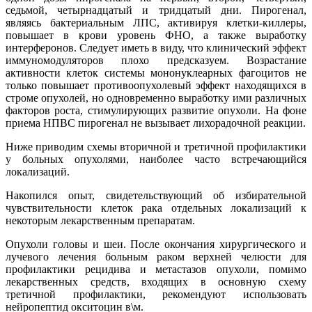
седьмой, четырнадцатый и тридцатый дни. Пирогенал,
являясь бактериальным ЛПС, активируя клетки-киллеры,
повышает в крови уровень ФНО, а также выработку
интерферонов. Следует иметь в виду, что клинический эффект
иммуномодуляторов плохо предсказуем. Возрастание
активности клеток системы мононуклеарных фагоцитов не
только повышает противоопухолевый эффект находящихся в
строме опухолей, но одновременно выработку ими различных
факторов роста, стимулирующих развитие опухоли. На фоне
приема НПВС пирогенал не вызывает лихорадочной реакции.
Ниже приводим схемы вторичной и третичной профилактики
у больных опухолями, наиболее часто встречающийся
локализаций.
Накопился опыт, свидетельствующий об избирательной
чувствительности клеток рака отдельных локализаций к
некоторым лекарственным препаратам.
Опухоли головы и шеи. После окончания хирургического и
лучевого лечения больным раком верхней челюсти для
профилактики рецидива и метастазов опухоли, помимо
лекарственных средств, входящих в основную схему
третичной профилактики, рекомендуют использовать
нейропептид окситоцин в\м.