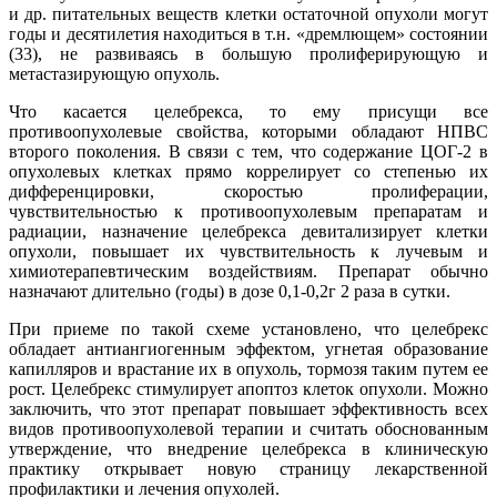
и др. питательных веществ клетки остаточной опухоли могут
годы и десятилетия находиться в т.н. «дремлющем» состоянии
(33), не развиваясь в большую пролиферирующую и
метастазирующую опухоль.
Что касается целебрекса, то ему присущи все
противоопухолевые свойства, которыми обладают НПВС
второго поколения. В связи с тем, что содержание ЦОГ-2 в
опухолевых клетках прямо коррелирует со степенью их
дифференцировки, скоростью пролиферации,
чувствительностью к противоопухолевым препаратам и
радиации, назначение целебрекса девитализирует клетки
опухоли, повышает их чувствительность к лучевым и
химиотерапевтическим воздействиям. Препарат обычно
назначают длительно (годы) в дозе 0,1-0,2г 2 раза в сутки.
При приеме по такой схеме установлено, что целебрекс
обладает антиангиогенным эффектом, угнетая образование
капилляров и врастание их в опухоль, тормозя таким путем ее
рост. Целебрекс стимулирует апоптоз клеток опухоли. Можно
заключить, что этот препарат повышает эффективность всех
видов противоопухолевой терапии и считать обоснованным
утверждение, что внедрение целебрекса в клиническую
практику открывает новую страницу лекарственной
профилактики и лечения опухолей.