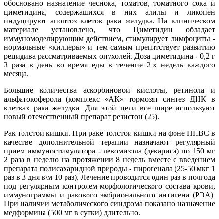
обосновано назначение чеснока, томатов, томатного сока и
циметидина, содержащихся в них алилы и ликопен
индуцируют апоптоз клеток рака желудка. На клиническом
материале установлено, что Циметидин обладает
иммуномоделирующим действием, стимулирует лимфоциты -
нормальные «киллеры» и тем самым препятствует развитию
рецидива рассматриваемых опухолей. Доза циметидина - 0,2 г
3 раза в день во время еды в течение 2-х недель каждого
месяца.
Большие количества аскорбиновой кислоты, ретинола и
альфатокоферола (комплекс «АК» тормозят синтез ДНК в
клетках рака желудка. Для этой цели все шире используют
новый отечественный препарат резистон (25).
Рак толстой кишки. При раке толстой кишки на фоне НПВС в
качестве дополнительной терапии назначают регулярный
прием иммуностимулятора - левомизола (декариса) по 150 мг
2 раза в неделю на протяжении 8 недель вместе с введением
препарата полисахаридной природы - пирогенала (25-50 мкг 1
раз в 3 дня в\м 10 раз). Лечение проводится один раз в полгода
под регулярным контролем морфологического состава крови,
иммунограммы и ракового эмбрионального антигена (РЭА).
При наличии метаболического синдрома показано назначение
медформина (500 мг в сутки) длительно.