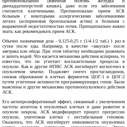
противопоказаний (язвенная болезнь желудка и
двенадцатиперстной кишки), даже если эти заболевания
считаются излеченными. Противопоказан прием АСК
больным с некоторыми аллергическими заболеваниями
легких (аспириновая бронхиальная астма) и больным с
выраженной недостаточностью почек. Принципиально важно
знать: как рекомендовать прием АСК.
Обычно назначаемая доза - 0,125-0,25 г (1/4-1/2 таб.) 1 раз в
сутки после еды. Например, в качестве «закуски» после
завтрака или обеда. При этом таблетку необходимо разжевать
и запить водой. Что касается механизма действия аспирина, то
известно, что он угнетает воспалительные процессы в
опухоли. Как и другие НПВС АСК ингибирует ангиогенез в
опухолевом зачатке. Подавляет синтез простагландинов,
снижая образование в клетках ферментов ЦОГ-1 и ЦОГ-2
путем угнетения активности программирующих генов. Были
выяснены и другие механизмы противоопухолевого действия
АСК.
Его антипролиферативный эффект, связанный с увеличением
частоты апоптоза в опухолевых клетках и даже развитие в
опухоли некроза. АСК модифицирует процесс прогрессии
опухоли, уничтожая клетки с нестабильным геномом.
Оказалось, что АСК ингибирует инвазивность опухолевых