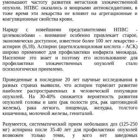
уменьшают частоту развития метастазов злокачественной
опухоли. НПВС оказались и мощными антиоксидантами, в
тоже время эти лекарства не влияют на агрегационные и
коагуляционные свойства крови.
Наряду с новейшими представителями НПВС -
целекоксибами - внимание особенно привлекает старое,
экономически доступное, известное более 100 лет лекарство -
аспирин (6,18). Аспирин (ацетилсалициловая кислота - АСК)
широко применяют для профилактики инфаркта миокарда.
Население это знает и поэтому его использование для
профилактики злокачественных опухолей стало
психологически приемлемо.
Проведенные в последние 20 лет научные исследования в
разных странах выявили, что аспирин тормозит развитие
наиболее распространенных в человеческой популяции
опухолей. На 30-40% снижается вероятность развития
опухолей головы и шеи (рак полости рта, рак щитовидной
железы), рака легкого, пищевода, желудка, толстого
кишечника, молочной железы, гениталий.
Разумеется, систематический прием небольших доз (125-250
мг) аспирина после 35-40 лет для профилактики опухолей
возможен только теми, у кого нет заведомых