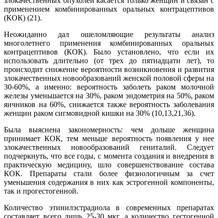
злокачественных опухолей касается только женщин и связан с
применением комбинированных оральных контрацептивов
(КОК) (21).
Неожиданно дал ошеломляющие результаты анализ
многолетнего применения комбинированных оральных
контрацептивов (КОК). Было установлено, что если их
использовать длительно (от трех до пятнадцати лет), то
происходит снижение вероятности возникновения и развития
злокачественных новообразований женской половой сферы на
30-60%, а именно: вероятность заболеть раком молочной
железы уменьшается на 30%, раком эндометрия на 50%, раком
яичников на 60%, снижается также вероятность заболевания
женщин раком сигмовидной кишки на 30% (10,13,21,36).
Была выяснена закономерность: чем дольше женщина
принимает КОК, тем меньше вероятность появления у нее
злокачественных новообразований гениталий. Следует
подчеркнуть, что все годы, с момента создания и внедрения в
практическую медицину, шло совершенствование состава
КОК. Препараты стали более физиологичным за счет
уменьшения содержания в них как эстрогенной компоненты,
так и прогестогенной.
Количество этинилэстрадиола в современных препаратах
составляет всего лишь 25-30 мкг, а количество гестогенной