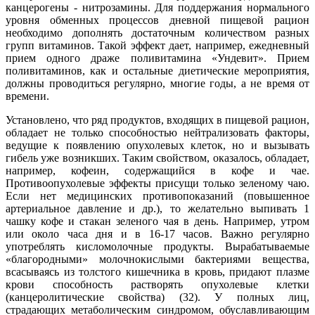
канцерогены - нитрозамины. Для поддержания нормального
уровня обменных процессов дневной пищевой рацион
необходимо дополнять достаточным количеством разных
групп витаминов. Такой эффект дает, например, ежедневный
прием одного драже поливитамина «Ундевит». Прием
поливитаминов, как и остальные диетические мероприятия,
должны проводиться регулярно, многие годы, а не время от
времени.
Установлено, что ряд продуктов, входящих в пищевой рацион,
обладает не только способностью нейтрализовать факторы,
ведущие к появлению опухолевых клеток, но и вызывать
гибель уже возникших. Таким свойством, оказалось, обладает,
например, кофеин, содержащийся в кофе и чае.
Противоопухолевые эффекты присущи только зеленому чаю.
Если нет медицинских противопоказаний (повышенное
артериальное давление и др.), то желательно выпивать 1
чашку кофе и стакан зеленого чая в день. Например, утром
или около часа дня и в 16-17 часов. Важно регулярно
употреблять кисломолочные продукты. Вырабатываемые
«благородными» молочнокислыми бактериями вещества,
всасываясь из толстого кишечника в кровь, придают плазме
крови способность растворять опухолевые клетки
(канцеролитические свойства) (32). У полных лиц,
страдающих метаболическим синдромом, обуславливающим