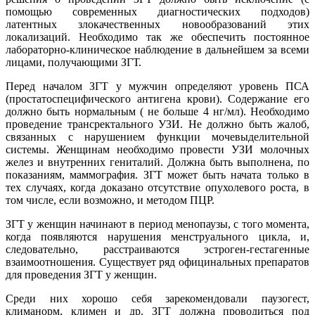
помощью современных диагностических подходов)
латентных злокачественных новообразований этих
локализаций. Необходимо так же обеспечить постоянное
лабораторно-клиническое наблюдение в дальнейшем за всеми
лицами, получающими ЗГТ.
Перед началом ЗГТ у мужчин определяют уровень ПСА
(простатоспецифического антигена крови). Содержание его
должно быть нормальным ( не больше 4 нг/мл). Необходимо
проведение трансректального УЗИ. Не должно быть жалоб,
связанных с нарушением функции мочевыделительной
системы. Женщинам необходимо провести УЗИ молочных
желез и внутренних гениталий. Должна быть выполнена, по
показаниям, маммография. ЗГТ может быть начата только в
тех случаях, когда доказано отсутствие опухолевого роста, в
том числе, если возможно, и методом ПЦР.
ЗГТ у женщин начинают в период менопаузы, с того момента,
когда появляются нарушения менструального цикла, и,
следовательно, расстраиваются эстроген-гестагенные
взаимоотношения. Существует ряд официнальных препаратов
для проведения ЗГТ у женщин.
Среди них хорошо себя зарекомендовали паузогест,
климанорм, климен и др. ЗГТ должна проводиться под