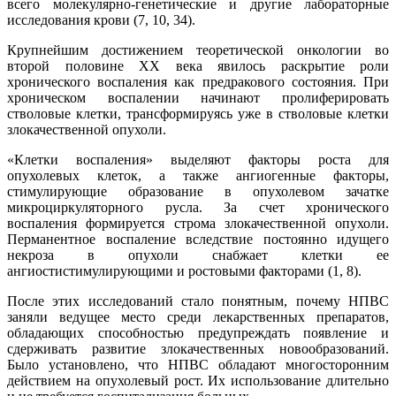
всего молекулярно-генетические и другие лабораторные
исследования крови (7, 10, 34).
Крупнейшим достижением теоретической онкологии во
второй половине ХХ века явилось раскрытие роли
хронического воспаления как предракового состояния. При
хроническом воспалении начинают пролиферировать
стволовые клетки, трансформируясь уже в стволовые клетки
злокачественной опухоли.
«Клетки воспаления» выделяют факторы роста для
опухолевых клеток, а также ангиогенные факторы,
стимулирующие образование в опухолевом зачатке
микроциркуляторного русла. За счет хронического
воспаления формируется строма злокачественной опухоли.
Перманентное воспаление вследствие постоянно идущего
некроза в опухоли снабжает клетки ее
ангиостистимулирующими и ростовыми факторами (1, 8).
После этих исследований стало понятным, почему НПВС
заняли ведущее место среди лекарственных препаратов,
обладающих способностью предупреждать появление и
сдерживать развитие злокачественных новообразований.
Было установлено, что НПВС обладают многосторонним
действием на опухолевый рост. Их использование длительно