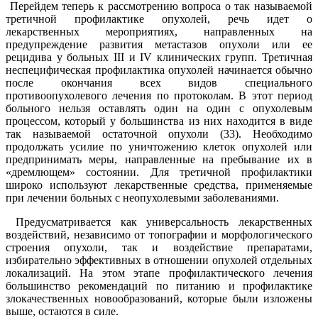
Перейдем теперь к рассмотрению вопроса о так называемой
третичной профилактике опухолей, речь идет о
лекарственных мероприятиях, направленных на
предупреждение развития метастазов опухоли или ее
рецидива у больных III и IV клинических групп. Третичная
неспецифическая профилактика опухолей начинается обычно
после окончания всех видов специального
противоопухолевого лечения по протоколам. В этот период
больного нельзя оставлять один на один с опухолевым
процессом, который у большинства из них находится в виде
так называемой остаточной опухоли (33). Необходимо
продолжать усилие по уничтожению клеток опухолей или
предпринимать меры, направленные на пребывание их в
«дремлющем» состоянии. Для третичной профилактики
широко используют лекарственные средства, применяемые
при лечении больных с неопухолевыми заболеваниями.
Предусматривается как универсальность лекарственных
воздействий, независимо от топографии и морфологического
строения опухоли, так и воздействие препаратами,
избирательно эффективных в отношении опухолей отдельных
локализаций. На этом этапе профилактического лечения
большинство рекомендаций по питанию и профилактике
злокачественных новообразований, которые были изложены
выше, остаются в силе.